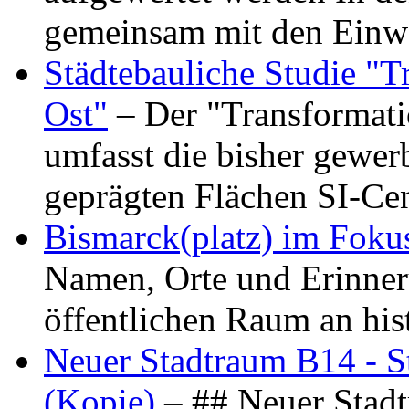
gemeinsam mit den Ein
Städtebauliche Studie "
Ost"
– Der "Transformat
umfasst die bisher gewer
geprägten Flächen SI-C
Bismarck(platz) im Foku
Namen, Orte und Erinner
öffentlichen Raum an hi
Neuer Stadtraum B14 - S
(Kopie)
– ## Neuer Stad