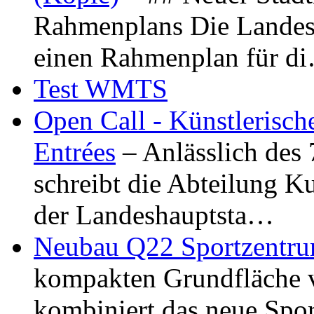
Rahmenplans Die Landesha
einen Rahmenplan für d
Test WMTS
Open Call - Künstlerisch
Entrées
– Anlässlich des
schreibt die Abteilung K
der Landeshauptsta…
Neubau Q22 Sportzentru
kompakten Grundfläche 
kombiniert das neue Spo