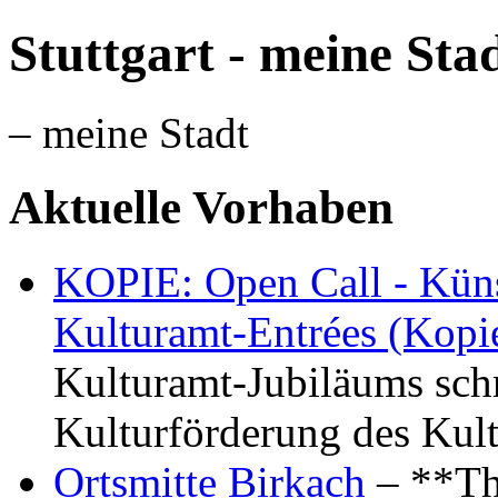
Stuttgart - meine Sta
– meine Stadt
Aktuelle Vorhaben
KOPIE: Open Call - Küns
Kulturamt-Entrées (Kopi
Kulturamt-Jubiläums schr
Kulturförderung des Kul
Ortsmitte Birkach
– **Th