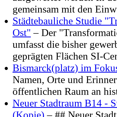
gemeinsam mit den Ein
Städtebauliche Studie "
Ost"
– Der "Transformat
umfasst die bisher gewer
geprägten Flächen SI-C
Bismarck(platz) im Foku
Namen, Orte und Erinner
öffentlichen Raum an hi
Neuer Stadtraum B14 - S
(Kopie)
– ## Neuer Stad