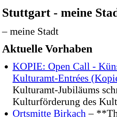
Stuttgart - meine Sta
– meine Stadt
Aktuelle Vorhaben
KOPIE: Open Call - Küns
Kulturamt-Entrées (Kopi
Kulturamt-Jubiläums schr
Kulturförderung des Kul
Ortsmitte Birkach
– **Th