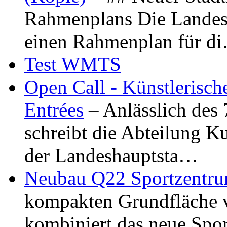
Rahmenplans Die Landesha
einen Rahmenplan für d
Test WMTS
Open Call - Künstlerisch
Entrées
– Anlässlich des
schreibt die Abteilung K
der Landeshauptsta…
Neubau Q22 Sportzentru
kompakten Grundfläche 
kombiniert das neue Spo