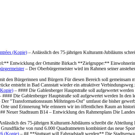
ntrées (Kopie)
– Anlässlich des 75-jährigen Kulturamt-Jubiläums schre
el:** Entwicklung der Ortsmitte Birkach **Zielgruppe:** Einwohner
ürgermeister
– Der Oberbürgermeister wird im Rahmen seiner anstehe
mit den Bürgerinnen und Bürgern Für diesen Bereich soll gemeinsam
cke entsteht in Bad Cannstatt wieder ein attraktiver Verbindungswe
(Kopie)
– #### Die Gablenberger Hauptstraße soll aufgewertet werde
 #### Die Gablenberger Hauptstraße soll aufgewertet werden In den
 Der "Transformationsraum Möhringen-Ost" umfasst die bisher gewerb
Orte und Erinnerung Wie erinnern wir im öffentlichen Raum an histo
## Neuer Stadtraum B14 – Entwicklung des Rahmenplans Die Landesha
Anlässlich des 75-jährigen Kulturamt-Jubiläums schreibt die Abteilun
 Grundfläche von rund 6.000 Quadratmetern kombiniert das neue Spo
26 (Kopie)
– ## **Stuttgart will Fahrradstadt werden** Die Stadtverwalt