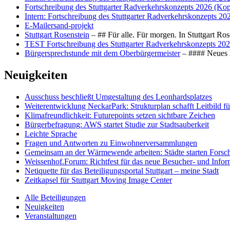
Fortschreibung des Stuttgarter Radverkehrskonzepts 2026 (Kop
Intern: Fortschreibung des Stuttgarter Radverkehrskonzepts 20
E-Mailersand-projekt
Stuttgart Rosenstein
– ## Für alle. Für morgen. In Stuttgart R
TEST Fortschreibung des Stuttgarter Radverkehrskonzepts 202
Bürgersprechstunde mit dem Oberbürgermeister
– #### Neues F
Neuigkeiten
Ausschuss beschließt Umgestaltung des Leonhards­platzes
Weiterentwicklung NeckarPark: Strukturplan schafft Leitbild für
Klimafreundlichkeit: Futurepoints setzen sichtbare Zeichen
Bürgerbefragung: AWS startet Studie zur Stadtsauberkeit
Leichte Sprache
Fragen und Antworten zu Einwohnerversammlungen
Gemeinsam an der Wärmewende arbeiten: Städte starten Fors
Weissenhof.Forum: Richtfest für das neue Besucher- und Info
Netiquette für das Beteiligungsportal Stuttgart – meine Stadt
Zeitkapsel für Stuttgart Moving Image Center
Alle Beteiligungen
Neuigkeiten
Veranstaltungen