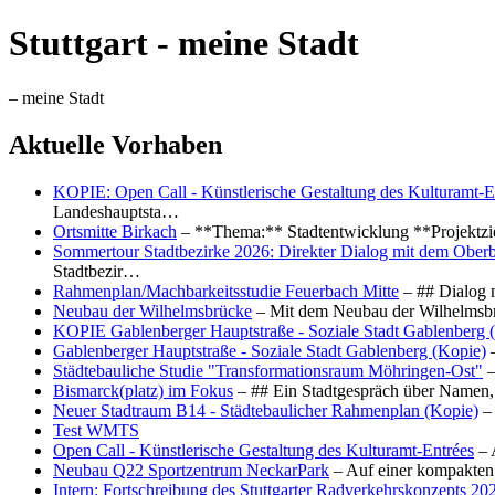
Stuttgart - meine Stadt
– meine Stadt
Aktuelle Vorhaben
KOPIE: Open Call - Künstlerische Gestaltung des Kulturamt-E
Landeshauptsta…
Ortsmitte Birkach
– **Thema:** Stadtentwicklung **Projektzi
Sommertour Stadtbezirke 2026: Direkter Dialog mit dem Oberb
Stadtbezir…
Rahmenplan/Machbarkeitsstudie Feuerbach Mitte
– ## Dialog 
Neubau der Wilhelmsbrücke
– Mit dem Neubau der Wilhelmsbrü
KOPIE Gablenberger Hauptstraße - Soziale Stadt Gablenberg 
Gablenberger Hauptstraße - Soziale Stadt Gablenberg (Kopie)
–
Städtebauliche Studie "Transformationsraum Möhringen-Ost"
–
Bismarck(platz) im Fokus
– ## Ein Stadtgespräch über Namen, 
Neuer Stadtraum B14 - Städtebaulicher Rahmenplan (Kopie)
– 
Test WMTS
Open Call - Künstlerische Gestaltung des Kulturamt-Entrées
– 
Neubau Q22 Sportzentrum NeckarPark
– Auf einer kompakten
Intern: Fortschreibung des Stuttgarter Radverkehrskonzepts 20