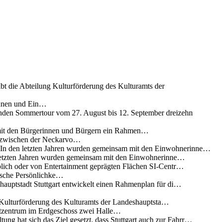
ibt die Abteilung Kulturförderung des Kulturamts der
innen und Ein…
nden Sommertour vom 27. August bis 12. September dreizehn
 mit den Bürgerinnen und Bürgern ein Rahmen…
g zwischen der Neckarvo…
n In den letzten Jahren wurden gemeinsam mit den Einwohnerinne…
 letzten Jahren wurden gemeinsam mit den Einwohnerinne…
lich oder von Entertainment geprägten Flächen SI-Centr…
rische Persönlichke…
uptstadt Stuttgart entwickelt einen Rahmenplan für di…
g Kulturförderung des Kulturamts der Landeshauptsta…
rtzentrum im Erdgeschoss zwei Halle…
ung hat sich das Ziel gesetzt, dass Stuttgart auch zur Fahrr…