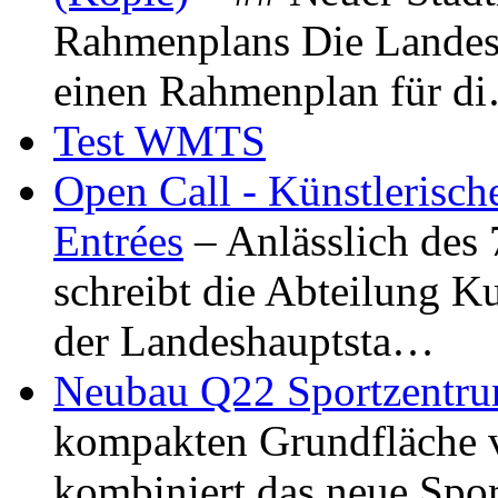
Rahmenplans Die Landesha
einen Rahmenplan für d
Test WMTS
Open Call - Künstlerisch
Entrées
– Anlässlich des
schreibt die Abteilung K
der Landeshauptsta…
Neubau Q22 Sportzentru
kompakten Grundfläche 
kombiniert das neue Spo