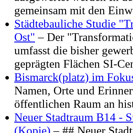
gemeinsam mit den Ein
Städtebauliche Studie "
Ost"
– Der "Transformat
umfasst die bisher gewer
geprägten Flächen SI-C
Bismarck(platz) im Foku
Namen, Orte und Erinner
öffentlichen Raum an hi
Neuer Stadtraum B14 - S
(Kopie)
– ## Neuer Stad