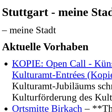
Stuttgart - meine Sta
– meine Stadt
Aktuelle Vorhaben
KOPIE: Open Call - Küns
Kulturamt-Entrées (Kopi
Kulturamt-Jubiläums schr
Kulturförderung des Kul
Ortsmitte Birkach
– **Th