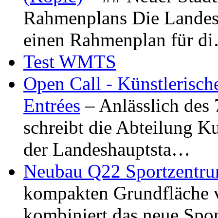
Rahmenplans Die Landesha
einen Rahmenplan für d
Test WMTS
Open Call - Künstlerisch
Entrées
– Anlässlich des
schreibt die Abteilung K
der Landeshauptsta…
Neubau Q22 Sportzentru
kompakten Grundfläche 
kombiniert das neue Spo