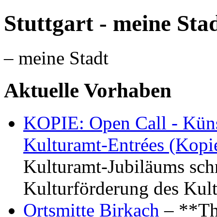
Stuttgart - meine Sta
– meine Stadt
Aktuelle Vorhaben
KOPIE: Open Call - Küns
Kulturamt-Entrées (Kopi
Kulturamt-Jubiläums schr
Kulturförderung des Kul
Ortsmitte Birkach
– **Th