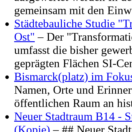
gemeinsam mit den Ein
Städtebauliche Studie "
Ost"
– Der "Transformat
umfasst die bisher gewer
geprägten Flächen SI-C
Bismarck(platz) im Foku
Namen, Orte und Erinner
öffentlichen Raum an hi
Neuer Stadtraum B14 - S
(Kopie)
– ## Neuer Stad