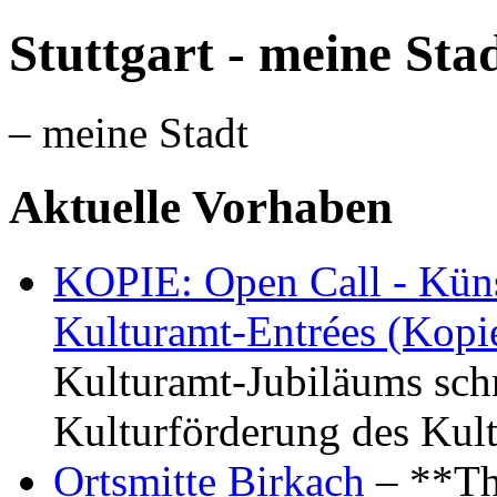
Stuttgart - meine Sta
– meine Stadt
Aktuelle Vorhaben
KOPIE: Open Call - Küns
Kulturamt-Entrées (Kopi
Kulturamt-Jubiläums schr
Kulturförderung des Kul
Ortsmitte Birkach
– **Th