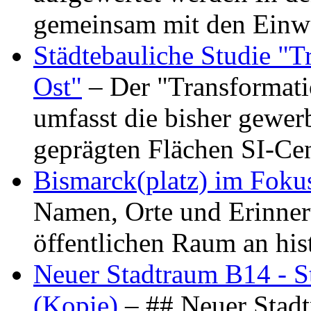
gemeinsam mit den Ein
Städtebauliche Studie "
Ost"
– Der "Transformat
umfasst die bisher gewer
geprägten Flächen SI-C
Bismarck(platz) im Foku
Namen, Orte und Erinner
öffentlichen Raum an hi
Neuer Stadtraum B14 - S
(Kopie)
– ## Neuer Stad