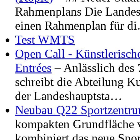
Rahmenplans Die Landesha
einen Rahmenplan für d
Test WMTS
Open Call - Künstlerisch
Entrées
– Anlässlich des
schreibt die Abteilung K
der Landeshauptsta…
Neubau Q22 Sportzentru
kompakten Grundfläche 
kombiniert das neue Spo