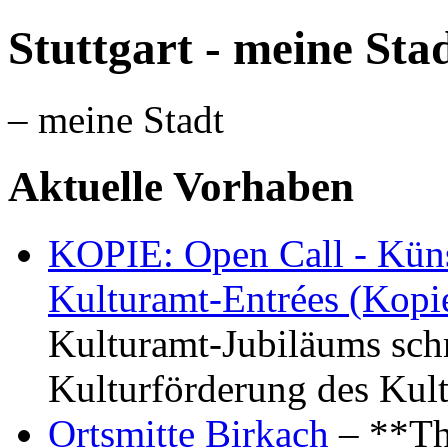
Stuttgart - meine Sta
– meine Stadt
Aktuelle Vorhaben
KOPIE: Open Call - Küns
Kulturamt-Entrées (Kopi
Kulturamt-Jubiläums schr
Kulturförderung des Kul
Ortsmitte Birkach
– **Th