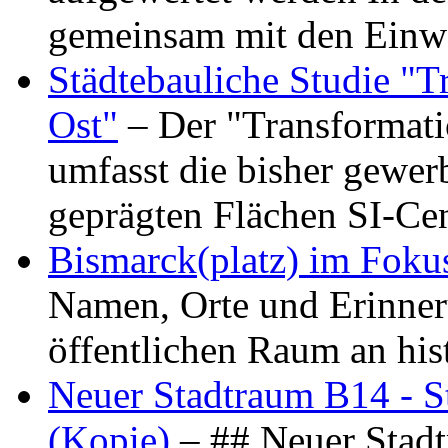
gemeinsam mit den Ein
Städtebauliche Studie "
Ost"
– Der "Transformat
umfasst die bisher gewer
geprägten Flächen SI-C
Bismarck(platz) im Foku
Namen, Orte und Erinner
öffentlichen Raum an hi
Neuer Stadtraum B14 - S
(Kopie)
– ## Neuer Stad