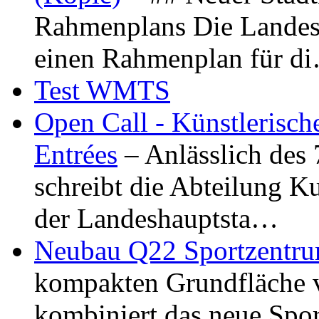
Rahmenplans Die Landesha
einen Rahmenplan für d
Test WMTS
Open Call - Künstlerisch
Entrées
– Anlässlich des
schreibt die Abteilung K
der Landeshauptsta…
Neubau Q22 Sportzentru
kompakten Grundfläche 
kombiniert das neue Spo