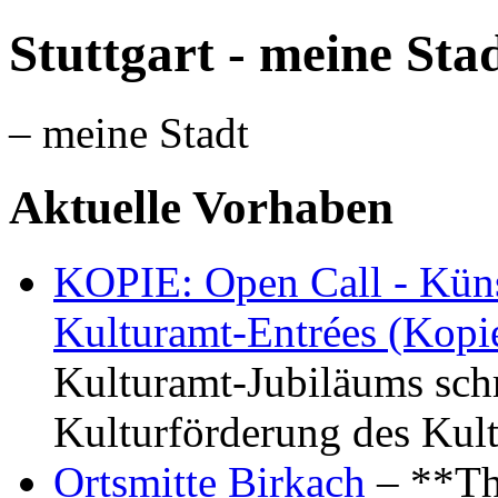
Stuttgart - meine Sta
– meine Stadt
Aktuelle Vorhaben
KOPIE: Open Call - Küns
Kulturamt-Entrées (Kopi
Kulturamt-Jubiläums schr
Kulturförderung des Kul
Ortsmitte Birkach
– **Th