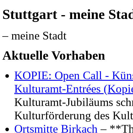
Stuttgart - meine Sta
– meine Stadt
Aktuelle Vorhaben
KOPIE: Open Call - Küns
Kulturamt-Entrées (Kopi
Kulturamt-Jubiläums schr
Kulturförderung des Kul
Ortsmitte Birkach
– **Th