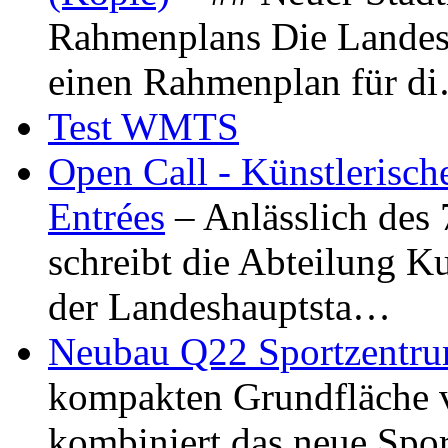
Rahmenplans Die Landesha
einen Rahmenplan für d
Test WMTS
Open Call - Künstlerisch
Entrées
– Anlässlich des
schreibt die Abteilung K
der Landeshauptsta…
Neubau Q22 Sportzentru
kompakten Grundfläche 
kombiniert das neue Spo