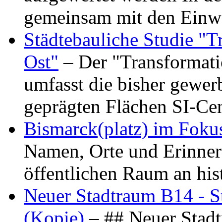
gemeinsam mit den Ein
Städtebauliche Studie "
Ost"
– Der "Transformat
umfasst die bisher gewer
geprägten Flächen SI-C
Bismarck(platz) im Foku
Namen, Orte und Erinner
öffentlichen Raum an hi
Neuer Stadtraum B14 - S
(Kopie)
– ## Neuer Stad