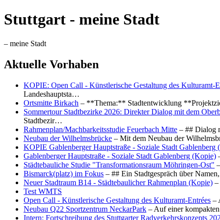
Stuttgart - meine Stadt
– meine Stadt
Aktuelle Vorhaben
KOPIE: Open Call - Künstlerische Gestaltung des Kulturamt-E
Landeshauptsta…
Ortsmitte Birkach
– **Thema:** Stadtentwicklung **Projektzi
Sommertour Stadtbezirke 2026: Direkter Dialog mit dem Oberb
Stadtbezir…
Rahmenplan/Machbarkeitsstudie Feuerbach Mitte
– ## Dialog 
Neubau der Wilhelmsbrücke
– Mit dem Neubau der Wilhelmsbrü
KOPIE Gablenberger Hauptstraße - Soziale Stadt Gablenberg 
Gablenberger Hauptstraße - Soziale Stadt Gablenberg (Kopie)
–
Städtebauliche Studie "Transformationsraum Möhringen-Ost"
–
Bismarck(platz) im Fokus
– ## Ein Stadtgespräch über Namen, 
Neuer Stadtraum B14 - Städtebaulicher Rahmenplan (Kopie)
– 
Test WMTS
Open Call - Künstlerische Gestaltung des Kulturamt-Entrées
– 
Neubau Q22 Sportzentrum NeckarPark
– Auf einer kompakten
Intern: Fortschreibung des Stuttgarter Radverkehrskonzepts 20