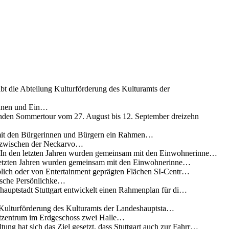
ibt die Abteilung Kulturförderung des Kulturamts der
innen und Ein…
nden Sommertour vom 27. August bis 12. September dreizehn
 mit den Bürgerinnen und Bürgern ein Rahmen…
g zwischen der Neckarvo…
n In den letzten Jahren wurden gemeinsam mit den Einwohnerinne…
 letzten Jahren wurden gemeinsam mit den Einwohnerinne…
lich oder von Entertainment geprägten Flächen SI-Centr…
rische Persönlichke…
uptstadt Stuttgart entwickelt einen Rahmenplan für di…
g Kulturförderung des Kulturamts der Landeshauptsta…
rtzentrum im Erdgeschoss zwei Halle…
ung hat sich das Ziel gesetzt, dass Stuttgart auch zur Fahrr…