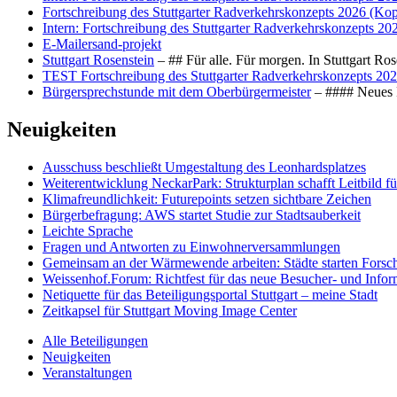
Fortschreibung des Stuttgarter Radverkehrskonzepts 2026 (Kop
Intern: Fortschreibung des Stuttgarter Radverkehrskonzepts 20
E-Mailersand-projekt
Stuttgart Rosenstein
– ## Für alle. Für morgen. In Stuttgart R
TEST Fortschreibung des Stuttgarter Radverkehrskonzepts 202
Bürgersprechstunde mit dem Oberbürgermeister
– #### Neues F
Neuigkeiten
Ausschuss beschließt Umgestaltung des Leonhards­platzes
Weiterentwicklung NeckarPark: Strukturplan schafft Leitbild für
Klimafreundlichkeit: Futurepoints setzen sichtbare Zeichen
Bürgerbefragung: AWS startet Studie zur Stadtsauberkeit
Leichte Sprache
Fragen und Antworten zu Einwohnerversammlungen
Gemeinsam an der Wärmewende arbeiten: Städte starten Fors
Weissenhof.Forum: Richtfest für das neue Besucher- und Info
Netiquette für das Beteiligungsportal Stuttgart – meine Stadt
Zeitkapsel für Stuttgart Moving Image Center
Alle Beteiligungen
Neuigkeiten
Veranstaltungen