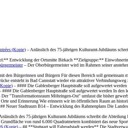
ntrées (Kopie)
– Anlässlich des 75-jährigen Kulturamt-Jubiläums schre
el:** Entwicklung der Ortsmitte Birkach **Zielgruppe:** Einwohner
ürgermeister
– Der Oberbürgermeister wird im Rahmen seiner anstehe
mit den Bürgerinnen und Bürgern Für diesen Bereich soll gemeinsam
cke entsteht in Bad Cannstatt wieder ein attraktiver Verbindungswe
(Kopie)
– #### Die Gablenberger Hauptstraße soll aufgewertet werde
 #### Die Gablenberger Hauptstraße soll aufgewertet werden In den
 Der "Transformationsraum Möhringen-Ost" umfasst die bisher gewerb
Orte und Erinnerung Wie erinnern wir im öffentlichen Raum an histo
## Neuer Stadtraum B14 – Entwicklung des Rahmenplans Die Landesha
Anlässlich des 75-jährigen Kulturamt-Jubiläums schreibt die Abteilun
 Grundfläche von rund 6.000 Quadratmetern kombiniert das neue Spo
26 (Kopie)
– ## **Stuttgart will Fahrradstadt werden** Die Stadtverwalt