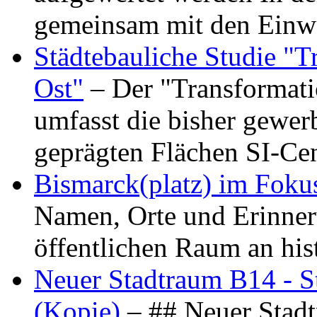
gemeinsam mit den Ein
Städtebauliche Studie "
Ost"
– Der "Transformat
umfasst die bisher gewer
geprägten Flächen SI-C
Bismarck(platz) im Foku
Namen, Orte und Erinner
öffentlichen Raum an hi
Neuer Stadtraum B14 - S
(Kopie)
– ## Neuer Stad