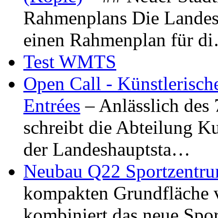
Rahmenplans Die Landesha
einen Rahmenplan für d
Test WMTS
Open Call - Künstlerisch
Entrées
– Anlässlich des
schreibt die Abteilung K
der Landeshauptsta…
Neubau Q22 Sportzentru
kompakten Grundfläche 
kombiniert das neue Spo