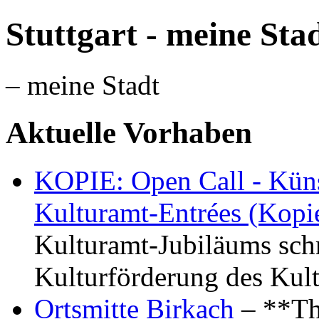
Stuttgart - meine Sta
– meine Stadt
Aktuelle Vorhaben
KOPIE: Open Call - Küns
Kulturamt-Entrées (Kopi
Kulturamt-Jubiläums schr
Kulturförderung des Kul
Ortsmitte Birkach
– **Th