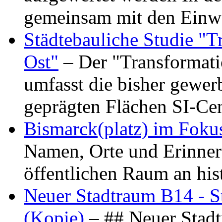
gemeinsam mit den Ein
Städtebauliche Studie "
Ost"
– Der "Transformat
umfasst die bisher gewer
geprägten Flächen SI-C
Bismarck(platz) im Foku
Namen, Orte und Erinner
öffentlichen Raum an hi
Neuer Stadtraum B14 - S
(Kopie)
– ## Neuer Stad