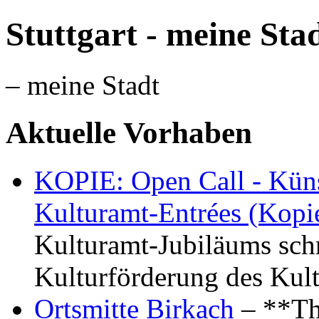
Stuttgart - meine Sta
– meine Stadt
Aktuelle Vorhaben
KOPIE: Open Call - Küns
Kulturamt-Entrées (Kopi
Kulturamt-Jubiläums schr
Kulturförderung des Kul
Ortsmitte Birkach
– **Th