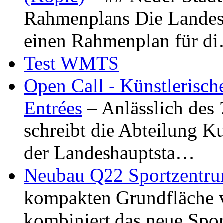
Rahmenplans Die Landesha
einen Rahmenplan für d
Test WMTS
Open Call - Künstlerisch
Entrées
– Anlässlich des
schreibt die Abteilung K
der Landeshauptsta…
Neubau Q22 Sportzentru
kompakten Grundfläche 
kombiniert das neue Spo