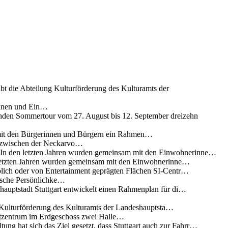
ibt die Abteilung Kulturförderung des Kulturamts der
innen und Ein…
nden Sommertour vom 27. August bis 12. September dreizehn
 mit den Bürgerinnen und Bürgern ein Rahmen…
g zwischen der Neckarvo…
n In den letzten Jahren wurden gemeinsam mit den Einwohnerinne…
 letzten Jahren wurden gemeinsam mit den Einwohnerinne…
lich oder von Entertainment geprägten Flächen SI-Centr…
rische Persönlichke…
uptstadt Stuttgart entwickelt einen Rahmenplan für di…
g Kulturförderung des Kulturamts der Landeshauptsta…
rtzentrum im Erdgeschoss zwei Halle…
ung hat sich das Ziel gesetzt, dass Stuttgart auch zur Fahrr…