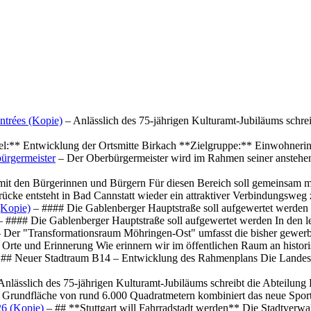
ntrées (Kopie)
– Anlässlich des 75-jährigen Kulturamt-Jubiläums schre
el:** Entwicklung der Ortsmitte Birkach **Zielgruppe:** Einwohner
ürgermeister
– Der Oberbürgermeister wird im Rahmen seiner anstehe
mit den Bürgerinnen und Bürgern Für diesen Bereich soll gemeinsam
cke entsteht in Bad Cannstatt wieder ein attraktiver Verbindungswe
(Kopie)
– #### Die Gablenberger Hauptstraße soll aufgewertet werde
 #### Die Gablenberger Hauptstraße soll aufgewertet werden In den
 Der "Transformationsraum Möhringen-Ost" umfasst die bisher gewerb
Orte und Erinnerung Wie erinnern wir im öffentlichen Raum an histo
## Neuer Stadtraum B14 – Entwicklung des Rahmenplans Die Landesha
Anlässlich des 75-jährigen Kulturamt-Jubiläums schreibt die Abteilun
 Grundfläche von rund 6.000 Quadratmetern kombiniert das neue Spo
26 (Kopie)
– ## **Stuttgart will Fahrradstadt werden** Die Stadtverwalt