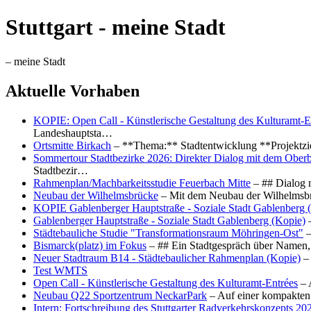
Stuttgart - meine Stadt
– meine Stadt
Aktuelle Vorhaben
KOPIE: Open Call - Künstlerische Gestaltung des Kulturamt-E
Landeshauptsta…
Ortsmitte Birkach
– **Thema:** Stadtentwicklung **Projektzi
Sommertour Stadtbezirke 2026: Direkter Dialog mit dem Oberb
Stadtbezir…
Rahmenplan/Machbarkeitsstudie Feuerbach Mitte
– ## Dialog 
Neubau der Wilhelmsbrücke
– Mit dem Neubau der Wilhelmsbrü
KOPIE Gablenberger Hauptstraße - Soziale Stadt Gablenberg 
Gablenberger Hauptstraße - Soziale Stadt Gablenberg (Kopie)
–
Städtebauliche Studie "Transformationsraum Möhringen-Ost"
–
Bismarck(platz) im Fokus
– ## Ein Stadtgespräch über Namen, 
Neuer Stadtraum B14 - Städtebaulicher Rahmenplan (Kopie)
– 
Test WMTS
Open Call - Künstlerische Gestaltung des Kulturamt-Entrées
– 
Neubau Q22 Sportzentrum NeckarPark
– Auf einer kompakten
Intern: Fortschreibung des Stuttgarter Radverkehrskonzepts 20