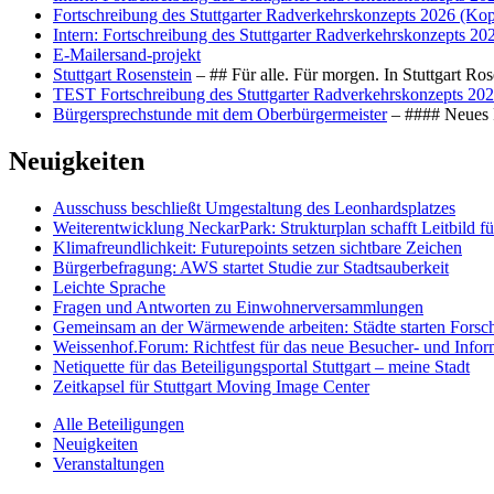
Fortschreibung des Stuttgarter Radverkehrskonzepts 2026 (Kop
Intern: Fortschreibung des Stuttgarter Radverkehrskonzepts 20
E-Mailersand-projekt
Stuttgart Rosenstein
– ## Für alle. Für morgen. In Stuttgart R
TEST Fortschreibung des Stuttgarter Radverkehrskonzepts 202
Bürgersprechstunde mit dem Oberbürgermeister
– #### Neues F
Neuigkeiten
Ausschuss beschließt Umgestaltung des Leonhards­platzes
Weiterentwicklung NeckarPark: Strukturplan schafft Leitbild für
Klimafreundlichkeit: Futurepoints setzen sichtbare Zeichen
Bürgerbefragung: AWS startet Studie zur Stadtsauberkeit
Leichte Sprache
Fragen und Antworten zu Einwohnerversammlungen
Gemeinsam an der Wärmewende arbeiten: Städte starten Fors
Weissenhof.Forum: Richtfest für das neue Besucher- und Info
Netiquette für das Beteiligungsportal Stuttgart – meine Stadt
Zeitkapsel für Stuttgart Moving Image Center
Alle Beteiligungen
Neuigkeiten
Veranstaltungen