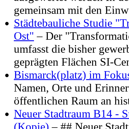
gemeinsam mit den Ein
Städtebauliche Studie "
Ost"
– Der "Transformat
umfasst die bisher gewer
geprägten Flächen SI-C
Bismarck(platz) im Foku
Namen, Orte und Erinner
öffentlichen Raum an hi
Neuer Stadtraum B14 - S
(Kopie)
– ## Neuer Stad