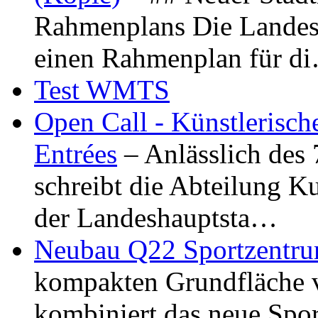
Rahmenplans Die Landesha
einen Rahmenplan für d
Test WMTS
Open Call - Künstlerisch
Entrées
– Anlässlich des
schreibt die Abteilung K
der Landeshauptsta…
Neubau Q22 Sportzentru
kompakten Grundfläche 
kombiniert das neue Spo