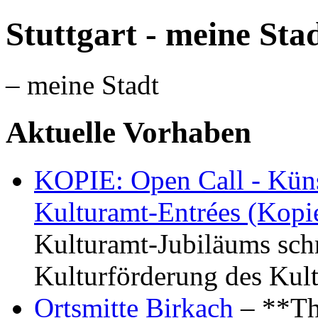
Stuttgart - meine Sta
– meine Stadt
Aktuelle Vorhaben
KOPIE: Open Call - Küns
Kulturamt-Entrées (Kopi
Kulturamt-Jubiläums schr
Kulturförderung des Kul
Ortsmitte Birkach
– **Th