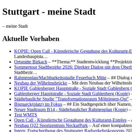
Stuttgart - meine Stadt
– meine Stadt
Aktuelle Vorhaben
KOPIE: Open Call - Künstlerische Gestaltung des Kulturamt-E
Landeshauptsta…
Ortsmitte Birkach
– **Thema:** Stadtentwicklung **Projektzi
Sommertour Stadtbezirke 2026: Direkter Dialog mit dem Oberb
Stadtbezir…
Rahmenplan/Machbarkeitsstudie Feuerbach Mitte
– ## Dialog 
Neubau der Wilhelmsbrücke
– Mit dem Neubau der Wilhelmsbrü
KOPIE Gablenberger Hauptstraße - Soziale Stadt Gablenberg 
Gablenberger Hauptstraße - Soziale Stadt Gablenberg (Kopie)
–
Städtebauliche Studie "Transformationsraum Möhringen-Ost"
–
Bismarck(platz) im Fokus
– ## Ein Stadtgespräch über Namen, 
Neuer Stadtraum B14 - Städtebaulicher Rahmenplan (Kopie)
– 
Test WMTS
Open Call - Künstlerische Gestaltung des Kulturamt-Entrées
– 
Neubau Q22 Sportzentrum NeckarPark
– Auf einer kompakten
Intern: Fortschreibung des Stuttgarter Radverkehrskonzepts 20