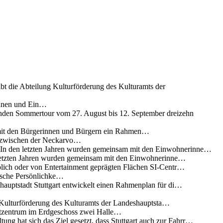
ibt die Abteilung Kulturförderung des Kulturamts der
innen und Ein…
nden Sommertour vom 27. August bis 12. September dreizehn
 mit den Bürgerinnen und Bürgern ein Rahmen…
g zwischen der Neckarvo…
n In den letzten Jahren wurden gemeinsam mit den Einwohnerinne…
 letzten Jahren wurden gemeinsam mit den Einwohnerinne…
lich oder von Entertainment geprägten Flächen SI-Centr…
rische Persönlichke…
uptstadt Stuttgart entwickelt einen Rahmenplan für di…
g Kulturförderung des Kulturamts der Landeshauptsta…
rtzentrum im Erdgeschoss zwei Halle…
ung hat sich das Ziel gesetzt, dass Stuttgart auch zur Fahrr…