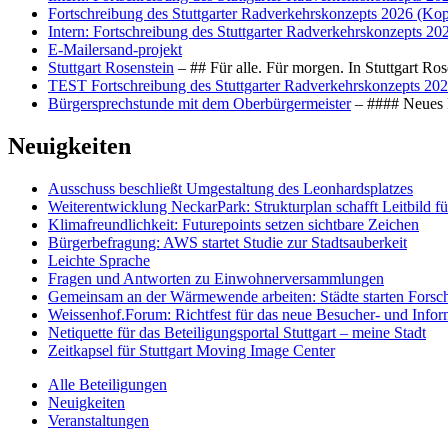
Fortschreibung des Stuttgarter Radverkehrskonzepts 2026 (Kop
Intern: Fortschreibung des Stuttgarter Radverkehrskonzepts 20
E-Mailersand-projekt
Stuttgart Rosenstein
– ## Für alle. Für morgen. In Stuttgart R
TEST Fortschreibung des Stuttgarter Radverkehrskonzepts 202
Bürgersprechstunde mit dem Oberbürgermeister
– #### Neues F
Neuigkeiten
Ausschuss beschließt Umgestaltung des Leonhards­platzes
Weiterentwicklung NeckarPark: Strukturplan schafft Leitbild für
Klimafreundlichkeit: Futurepoints setzen sichtbare Zeichen
Bürgerbefragung: AWS startet Studie zur Stadtsauberkeit
Leichte Sprache
Fragen und Antworten zu Einwohnerversammlungen
Gemeinsam an der Wärmewende arbeiten: Städte starten Fors
Weissenhof.Forum: Richtfest für das neue Besucher- und Info
Netiquette für das Beteiligungsportal Stuttgart – meine Stadt
Zeitkapsel für Stuttgart Moving Image Center
Alle Beteiligungen
Neuigkeiten
Veranstaltungen