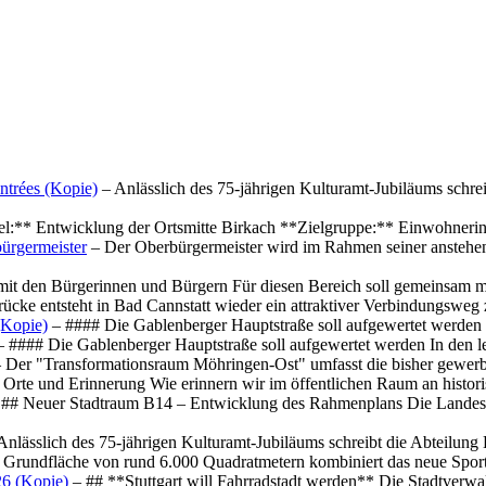
ntrées (Kopie)
– Anlässlich des 75-jährigen Kulturamt-Jubiläums schre
el:** Entwicklung der Ortsmitte Birkach **Zielgruppe:** Einwohner
ürgermeister
– Der Oberbürgermeister wird im Rahmen seiner anstehe
mit den Bürgerinnen und Bürgern Für diesen Bereich soll gemeinsam
cke entsteht in Bad Cannstatt wieder ein attraktiver Verbindungswe
(Kopie)
– #### Die Gablenberger Hauptstraße soll aufgewertet werde
 #### Die Gablenberger Hauptstraße soll aufgewertet werden In den
 Der "Transformationsraum Möhringen-Ost" umfasst die bisher gewerb
Orte und Erinnerung Wie erinnern wir im öffentlichen Raum an histo
## Neuer Stadtraum B14 – Entwicklung des Rahmenplans Die Landesha
Anlässlich des 75-jährigen Kulturamt-Jubiläums schreibt die Abteilun
 Grundfläche von rund 6.000 Quadratmetern kombiniert das neue Spo
26 (Kopie)
– ## **Stuttgart will Fahrradstadt werden** Die Stadtverwalt