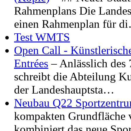
Rahmenplans Die Landesha
einen Rahmenplan für d
Test WMTS
Open Call - Künstlerisch
Entrées
– Anlässlich des
schreibt die Abteilung K
der Landeshauptsta…
Neubau Q22 Sportzentru
kompakten Grundfläche 
kombiniert das neue Spo