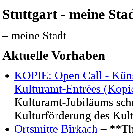
Stuttgart - meine Sta
– meine Stadt
Aktuelle Vorhaben
KOPIE: Open Call - Küns
Kulturamt-Entrées (Kopi
Kulturamt-Jubiläums schr
Kulturförderung des Kul
Ortsmitte Birkach
– **Th