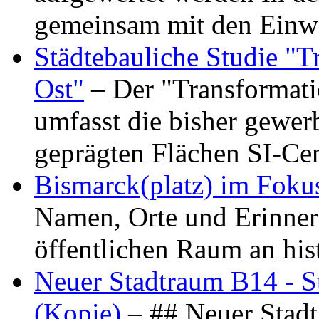
gemeinsam mit den Ein
Städtebauliche Studie "
Ost"
– Der "Transformat
umfasst die bisher gewer
geprägten Flächen SI-C
Bismarck(platz) im Foku
Namen, Orte und Erinner
öffentlichen Raum an hi
Neuer Stadtraum B14 - S
(Kopie)
– ## Neuer Stad