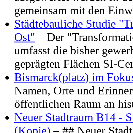
gemeinsam mit den Ein
Städtebauliche Studie "
Ost"
– Der "Transformat
umfasst die bisher gewer
geprägten Flächen SI-C
Bismarck(platz) im Foku
Namen, Orte und Erinner
öffentlichen Raum an hi
Neuer Stadtraum B14 - S
(Kopie)
– ## Neuer Stad