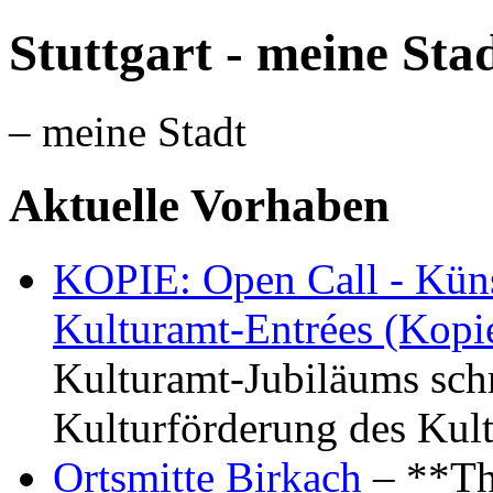
Stuttgart - meine Sta
– meine Stadt
Aktuelle Vorhaben
KOPIE: Open Call - Küns
Kulturamt-Entrées (Kopi
Kulturamt-Jubiläums schr
Kulturförderung des Kul
Ortsmitte Birkach
– **Th