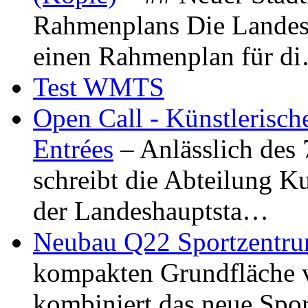
Rahmenplans Die Landesha
einen Rahmenplan für d
Test WMTS
Open Call - Künstlerisch
Entrées
– Anlässlich des
schreibt die Abteilung K
der Landeshauptsta…
Neubau Q22 Sportzentru
kompakten Grundfläche 
kombiniert das neue Spo