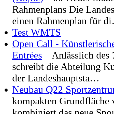
Rahmenplans Die Landesha
einen Rahmenplan für d
Test WMTS
Open Call - Künstlerisch
Entrées
– Anlässlich des
schreibt die Abteilung K
der Landeshauptsta…
Neubau Q22 Sportzentru
kompakten Grundfläche 
kombiniert das neue Spo