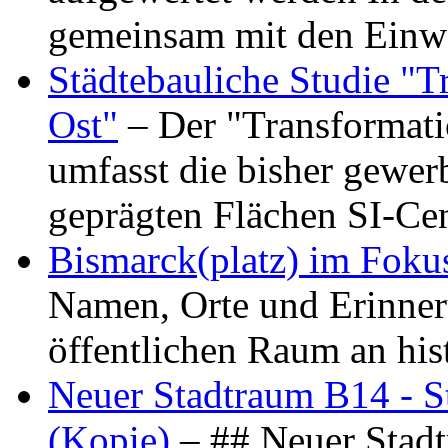
gemeinsam mit den Ein
Städtebauliche Studie "
Ost"
– Der "Transformat
umfasst die bisher gewer
geprägten Flächen SI-C
Bismarck(platz) im Foku
Namen, Orte und Erinner
öffentlichen Raum an hi
Neuer Stadtraum B14 - S
(Kopie)
– ## Neuer Stad