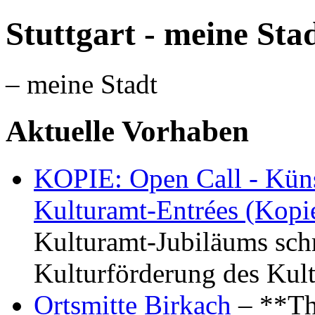
Stuttgart - meine Sta
– meine Stadt
Aktuelle Vorhaben
KOPIE: Open Call - Küns
Kulturamt-Entrées (Kopi
Kulturamt-Jubiläums schr
Kulturförderung des Kul
Ortsmitte Birkach
– **Th