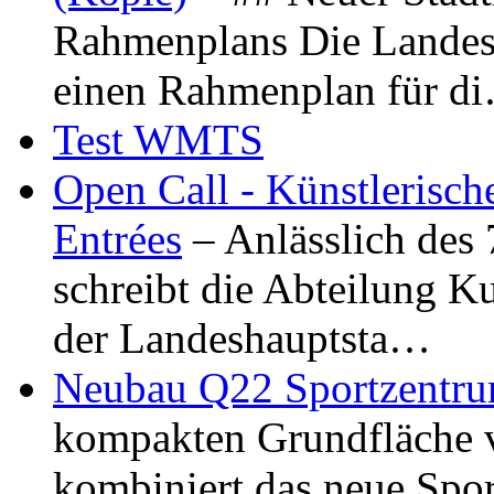
Rahmenplans Die Landesha
einen Rahmenplan für d
Test WMTS
Open Call - Künstlerisch
Entrées
– Anlässlich des
schreibt die Abteilung K
der Landeshauptsta…
Neubau Q22 Sportzentru
kompakten Grundfläche 
kombiniert das neue Spo