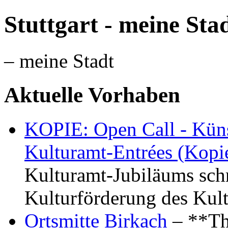
Stuttgart - meine Sta
– meine Stadt
Aktuelle Vorhaben
KOPIE: Open Call - Küns
Kulturamt-Entrées (Kopi
Kulturamt-Jubiläums schr
Kulturförderung des Kul
Ortsmitte Birkach
– **Th