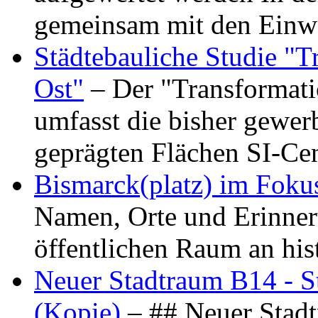
gemeinsam mit den Ein
Städtebauliche Studie "
Ost"
– Der "Transformat
umfasst die bisher gewer
geprägten Flächen SI-C
Bismarck(platz) im Foku
Namen, Orte und Erinner
öffentlichen Raum an hi
Neuer Stadtraum B14 - S
(Kopie)
– ## Neuer Stad