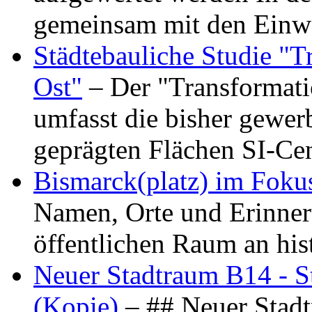
gemeinsam mit den Ein
Städtebauliche Studie "
Ost"
– Der "Transformat
umfasst die bisher gewer
geprägten Flächen SI-C
Bismarck(platz) im Foku
Namen, Orte und Erinner
öffentlichen Raum an hi
Neuer Stadtraum B14 - S
(Kopie)
– ## Neuer Stad