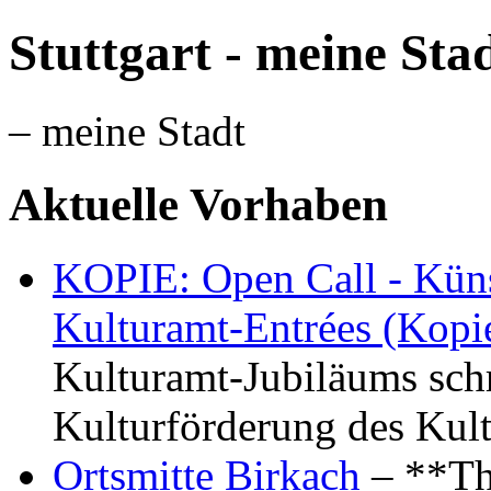
Stuttgart - meine Sta
– meine Stadt
Aktuelle Vorhaben
KOPIE: Open Call - Küns
Kulturamt-Entrées (Kopi
Kulturamt-Jubiläums schr
Kulturförderung des Kul
Ortsmitte Birkach
– **Th