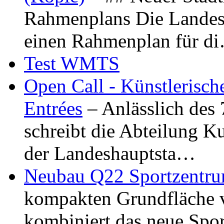
Rahmenplans Die Landesha
einen Rahmenplan für d
Test WMTS
Open Call - Künstlerisch
Entrées
– Anlässlich des
schreibt die Abteilung K
der Landeshauptsta…
Neubau Q22 Sportzentru
kompakten Grundfläche 
kombiniert das neue Spo