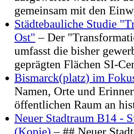
gemeinsam mit den Ein
Städtebauliche Studie "
Ost"
– Der "Transformat
umfasst die bisher gewer
geprägten Flächen SI-C
Bismarck(platz) im Foku
Namen, Orte und Erinner
öffentlichen Raum an hi
Neuer Stadtraum B14 - S
(Kopie)
– ## Neuer Stad