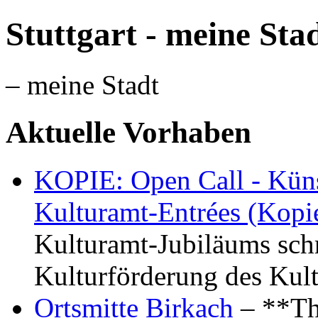
Stuttgart - meine Sta
– meine Stadt
Aktuelle Vorhaben
KOPIE: Open Call - Küns
Kulturamt-Entrées (Kopi
Kulturamt-Jubiläums schr
Kulturförderung des Kul
Ortsmitte Birkach
– **Th