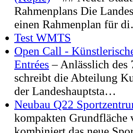
Rahmenplans Die Landesha
einen Rahmenplan für d
Test WMTS
Open Call - Künstlerisch
Entrées
– Anlässlich des
schreibt die Abteilung K
der Landeshauptsta…
Neubau Q22 Sportzentru
kompakten Grundfläche 
kombiniert das neue Spo