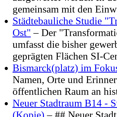
gemeinsam mit den Ein
Städtebauliche Studie "
Ost"
– Der "Transformat
umfasst die bisher gewer
geprägten Flächen SI-C
Bismarck(platz) im Foku
Namen, Orte und Erinner
öffentlichen Raum an hi
Neuer Stadtraum B14 - S
(Kopie)
– ## Neuer Stad