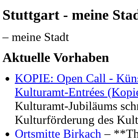
Stuttgart - meine Sta
– meine Stadt
Aktuelle Vorhaben
KOPIE: Open Call - Küns
Kulturamt-Entrées (Kopi
Kulturamt-Jubiläums schr
Kulturförderung des Kul
Ortsmitte Birkach
– **Th