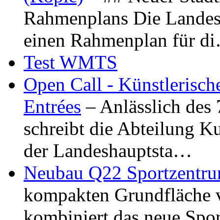
Rahmenplans Die Landesha
einen Rahmenplan für d
Test WMTS
Open Call - Künstlerisch
Entrées
– Anlässlich des
schreibt die Abteilung K
der Landeshauptsta…
Neubau Q22 Sportzentru
kompakten Grundfläche 
kombiniert das neue Spo