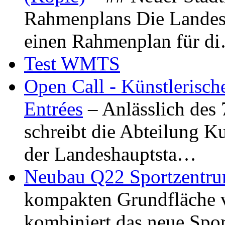
Rahmenplans Die Landesha
einen Rahmenplan für d
Test WMTS
Open Call - Künstlerisch
Entrées
– Anlässlich des
schreibt die Abteilung K
der Landeshauptsta…
Neubau Q22 Sportzentru
kompakten Grundfläche 
kombiniert das neue Spo