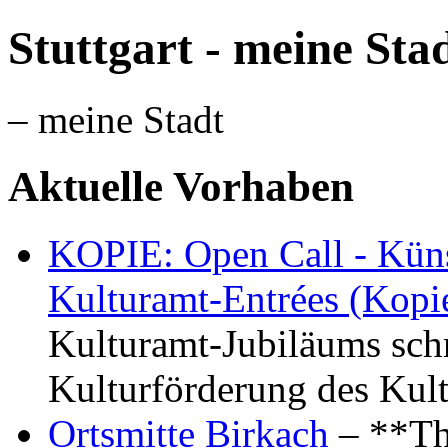
Stuttgart - meine Sta
– meine Stadt
Aktuelle Vorhaben
KOPIE: Open Call - Küns
Kulturamt-Entrées (Kopi
Kulturamt-Jubiläums schr
Kulturförderung des Kul
Ortsmitte Birkach
– **Th