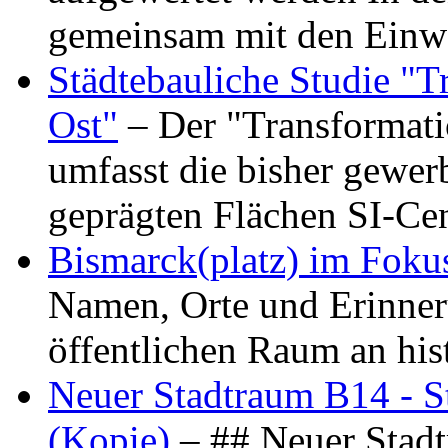
gemeinsam mit den Ein
Städtebauliche Studie "
Ost"
– Der "Transformat
umfasst die bisher gewer
geprägten Flächen SI-C
Bismarck(platz) im Foku
Namen, Orte und Erinner
öffentlichen Raum an hi
Neuer Stadtraum B14 - S
(Kopie)
– ## Neuer Stad