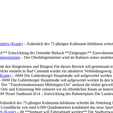
ntrées (Kopie)
– Anlässlich des 75-jährigen Kulturamt-Jubiläums schre
el:** Entwicklung der Ortsmitte Birkach **Zielgruppe:** Einwohner
ürgermeister
– Der Oberbürgermeister wird im Rahmen seiner anstehe
mit den Bürgerinnen und Bürgern Für diesen Bereich soll gemeinsam
cke entsteht in Bad Cannstatt wieder ein attraktiver Verbindungswe
(Kopie)
– #### Die Gablenberger Hauptstraße soll aufgewertet werde
 #### Die Gablenberger Hauptstraße soll aufgewertet werden In den
 Der "Transformationsraum Möhringen-Ost" umfasst die bisher gewerb
Orte und Erinnerung Wie erinnern wir im öffentlichen Raum an histo
## Neuer Stadtraum B14 – Entwicklung des Rahmenplans Die Landesha
Anlässlich des 75-jährigen Kulturamt-Jubiläums schreibt die Abteilun
 Grundfläche von rund 6.000 Quadratmetern kombiniert das neue Spo
26 (Kopie)
– ## **Stuttgart will Fahrradstadt werden** Die Stadtverwalt