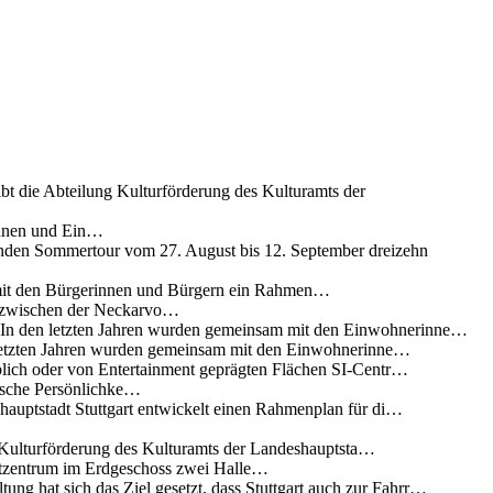
ibt die Abteilung Kulturförderung des Kulturamts der
innen und Ein…
nden Sommertour vom 27. August bis 12. September dreizehn
 mit den Bürgerinnen und Bürgern ein Rahmen…
g zwischen der Neckarvo…
n In den letzten Jahren wurden gemeinsam mit den Einwohnerinne…
 letzten Jahren wurden gemeinsam mit den Einwohnerinne…
lich oder von Entertainment geprägten Flächen SI-Centr…
rische Persönlichke…
uptstadt Stuttgart entwickelt einen Rahmenplan für di…
g Kulturförderung des Kulturamts der Landeshauptsta…
rtzentrum im Erdgeschoss zwei Halle…
ung hat sich das Ziel gesetzt, dass Stuttgart auch zur Fahrr…