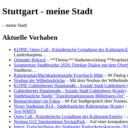
Stuttgart - meine Stadt
– meine Stadt
Aktuelle Vorhaben
KOPIE: Open Call - Künstlerische Gestaltung des Kulturamt-E
Landeshauptsta…
Ortsmitte Birkach
– **Thema:** Stadtentwicklung **Projektzi
Sommertour Stadtbezirke 2026: Direkter Dialog mit dem Oberb
Stadtbezir…
Rahmenplan/Machbarkeitsstudie Feuerbach Mitte
– ## Dialog 
Neubau der Wilhelmsbrücke
– Mit dem Neubau der Wilhelmsbrü
KOPIE Gablenberger Hauptstraße - Soziale Stadt Gablenberg 
Gablenberger Hauptstraße - Soziale Stadt Gablenberg (Kopie)
–
Städtebauliche Studie "Transformationsraum Möhringen-Ost"
–
Bismarck(platz) im Fokus
– ## Ein Stadtgespräch über Namen, 
Neuer Stadtraum B14 - Städtebaulicher Rahmenplan (Kopie)
– 
Test WMTS
Open Call - Künstlerische Gestaltung des Kulturamt-Entrées
– 
Neubau Q22 Sportzentrum NeckarPark
– Auf einer kompakten
Intern: Fortschreibung des Stuttgarter Radverkehrskonzepts 20