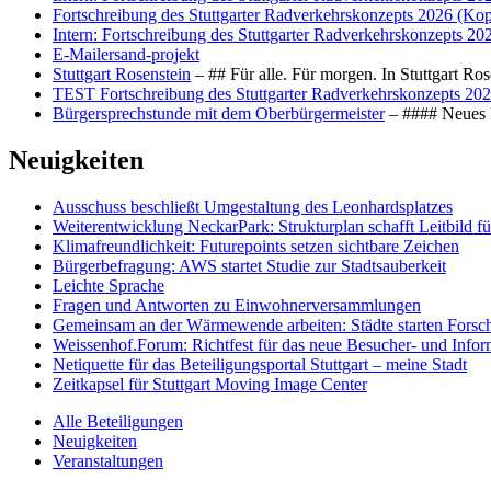
Fortschreibung des Stuttgarter Radverkehrskonzepts 2026 (Kop
Intern: Fortschreibung des Stuttgarter Radverkehrskonzepts 20
E-Mailersand-projekt
Stuttgart Rosenstein
– ## Für alle. Für morgen. In Stuttgart R
TEST Fortschreibung des Stuttgarter Radverkehrskonzepts 202
Bürgersprechstunde mit dem Oberbürgermeister
– #### Neues F
Neuigkeiten
Ausschuss beschließt Umgestaltung des Leonhards­platzes
Weiterentwicklung NeckarPark: Strukturplan schafft Leitbild für
Klimafreundlichkeit: Futurepoints setzen sichtbare Zeichen
Bürgerbefragung: AWS startet Studie zur Stadtsauberkeit
Leichte Sprache
Fragen und Antworten zu Einwohnerversammlungen
Gemeinsam an der Wärmewende arbeiten: Städte starten Fors
Weissenhof.Forum: Richtfest für das neue Besucher- und Info
Netiquette für das Beteiligungsportal Stuttgart – meine Stadt
Zeitkapsel für Stuttgart Moving Image Center
Alle Beteiligungen
Neuigkeiten
Veranstaltungen