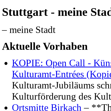
Stuttgart - meine Sta
– meine Stadt
Aktuelle Vorhaben
KOPIE: Open Call - Küns
Kulturamt-Entrées (Kopi
Kulturamt-Jubiläums schr
Kulturförderung des Kul
Ortsmitte Birkach
– **Th