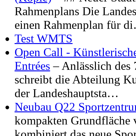
Rahmenplans Die Landesha
einen Rahmenplan für d
Test WMTS
Open Call - Künstlerisch
Entrées
– Anlässlich des
schreibt die Abteilung K
der Landeshauptsta…
Neubau Q22 Sportzentru
kompakten Grundfläche 
kombiniert das neue Spo