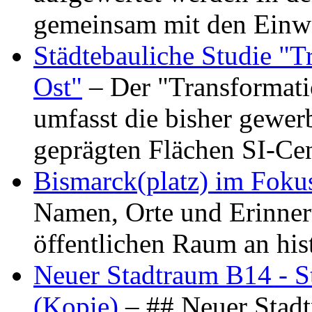
gemeinsam mit den Ein
Städtebauliche Studie "
Ost"
– Der "Transformat
umfasst die bisher gewer
geprägten Flächen SI-C
Bismarck(platz) im Foku
Namen, Orte und Erinner
öffentlichen Raum an hi
Neuer Stadtraum B14 - S
(Kopie)
– ## Neuer Stad