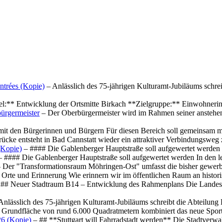
ntrées (Kopie)
– Anlässlich des 75-jährigen Kulturamt-Jubiläums schre
el:** Entwicklung der Ortsmitte Birkach **Zielgruppe:** Einwohner
ürgermeister
– Der Oberbürgermeister wird im Rahmen seiner anstehe
mit den Bürgerinnen und Bürgern Für diesen Bereich soll gemeinsam
cke entsteht in Bad Cannstatt wieder ein attraktiver Verbindungswe
(Kopie)
– #### Die Gablenberger Hauptstraße soll aufgewertet werde
 #### Die Gablenberger Hauptstraße soll aufgewertet werden In den
 Der "Transformationsraum Möhringen-Ost" umfasst die bisher gewerb
Orte und Erinnerung Wie erinnern wir im öffentlichen Raum an histo
## Neuer Stadtraum B14 – Entwicklung des Rahmenplans Die Landesha
Anlässlich des 75-jährigen Kulturamt-Jubiläums schreibt die Abteilun
 Grundfläche von rund 6.000 Quadratmetern kombiniert das neue Spo
26 (Kopie)
– ## **Stuttgart will Fahrradstadt werden** Die Stadtverwalt