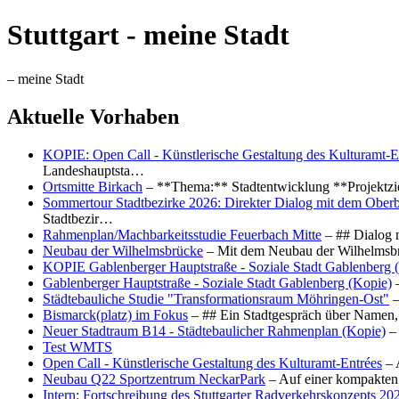
Stuttgart - meine Stadt
– meine Stadt
Aktuelle Vorhaben
KOPIE: Open Call - Künstlerische Gestaltung des Kulturamt-E
Landeshauptsta…
Ortsmitte Birkach
– **Thema:** Stadtentwicklung **Projektzi
Sommertour Stadtbezirke 2026: Direkter Dialog mit dem Oberb
Stadtbezir…
Rahmenplan/Machbarkeitsstudie Feuerbach Mitte
– ## Dialog 
Neubau der Wilhelmsbrücke
– Mit dem Neubau der Wilhelmsbrü
KOPIE Gablenberger Hauptstraße - Soziale Stadt Gablenberg 
Gablenberger Hauptstraße - Soziale Stadt Gablenberg (Kopie)
–
Städtebauliche Studie "Transformationsraum Möhringen-Ost"
–
Bismarck(platz) im Fokus
– ## Ein Stadtgespräch über Namen, 
Neuer Stadtraum B14 - Städtebaulicher Rahmenplan (Kopie)
– 
Test WMTS
Open Call - Künstlerische Gestaltung des Kulturamt-Entrées
– 
Neubau Q22 Sportzentrum NeckarPark
– Auf einer kompakten
Intern: Fortschreibung des Stuttgarter Radverkehrskonzepts 20