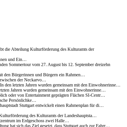
ibt die Abteilung Kulturförderung des Kulturamts der
innen und Ein…
nden Sommertour vom 27. August bis 12. September dreizehn
 mit den Bürgerinnen und Bürgern ein Rahmen…
g zwischen der Neckarvo…
n In den letzten Jahren wurden gemeinsam mit den Einwohnerinne…
 letzten Jahren wurden gemeinsam mit den Einwohnerinne…
lich oder von Entertainment geprägten Flächen SI-Centr…
rische Persönlichke…
uptstadt Stuttgart entwickelt einen Rahmenplan für di…
g Kulturförderung des Kulturamts der Landeshauptsta…
rtzentrum im Erdgeschoss zwei Halle…
ung hat sich das Ziel gesetzt, dass Stuttgart auch zur Fahrr…