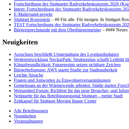
Fortschreibung des Stuttgarter Radverkehrskonzepts 2026 (Kop
Intern: Fortschreibung des Stuttgarter Radverkehrskonzepts 20
E-Mailersand-projekt
Stuttgart Rosenstein
– ## Für alle. Für morgen. In Stuttgart R
TEST Fortschreibung des Stuttgarter Radverkehrskonzepts 202
Bürgersprechstunde mit dem Oberbürgermeister
– #### Neues F
Neuigkeiten
Ausschuss beschließt Umgestaltung des Leonhards­platzes
Weiterentwicklung NeckarPark: Strukturplan schafft Leitbild für
Klimafreundlichkeit: Futurepoints setzen sichtbare Zeichen
Bürgerbefragung: AWS startet Studie zur Stadtsauberkeit
Leichte Sprache
Fragen und Antworten zu Einwohnerversammlungen
Gemeinsam an der Wärmewende arbeiten: Städte starten Fors
Weissenhof.Forum: Richtfest für das neue Besucher- und Info
Netiquette für das Beteiligungsportal Stuttgart – meine Stadt
Zeitkapsel für Stuttgart Moving Image Center
Alle Beteiligungen
Neuigkeiten
Veranstaltungen