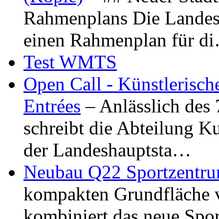
Rahmenplans Die Landesha
einen Rahmenplan für d
Test WMTS
Open Call - Künstlerisch
Entrées
– Anlässlich des
schreibt die Abteilung K
der Landeshauptsta…
Neubau Q22 Sportzentru
kompakten Grundfläche 
kombiniert das neue Spo