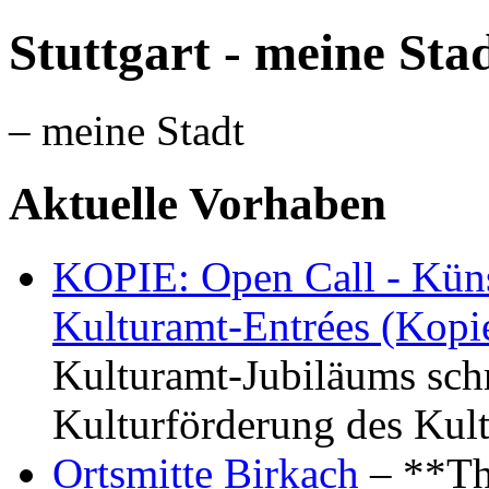
Stuttgart - meine Sta
– meine Stadt
Aktuelle Vorhaben
KOPIE: Open Call - Küns
Kulturamt-Entrées (Kopi
Kulturamt-Jubiläums schr
Kulturförderung des Kul
Ortsmitte Birkach
– **Th