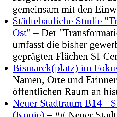
gemeinsam mit den Ein
Städtebauliche Studie "
Ost"
– Der "Transformat
umfasst die bisher gewer
geprägten Flächen SI-C
Bismarck(platz) im Foku
Namen, Orte und Erinner
öffentlichen Raum an hi
Neuer Stadtraum B14 - S
(Kopie)
– ## Neuer Stad