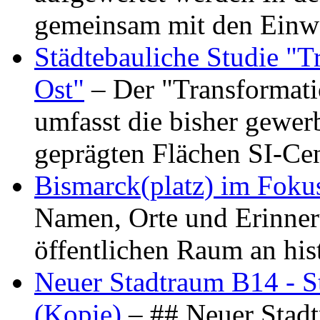
gemeinsam mit den Ein
Städtebauliche Studie "
Ost"
– Der "Transformat
umfasst die bisher gewer
geprägten Flächen SI-C
Bismarck(platz) im Foku
Namen, Orte und Erinner
öffentlichen Raum an hi
Neuer Stadtraum B14 - S
(Kopie)
– ## Neuer Stad