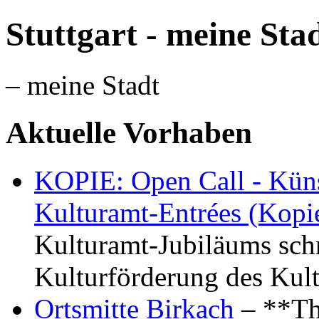
Stuttgart - meine Sta
– meine Stadt
Aktuelle Vorhaben
KOPIE: Open Call - Küns
Kulturamt-Entrées (Kopi
Kulturamt-Jubiläums schr
Kulturförderung des Kul
Ortsmitte Birkach
– **Th