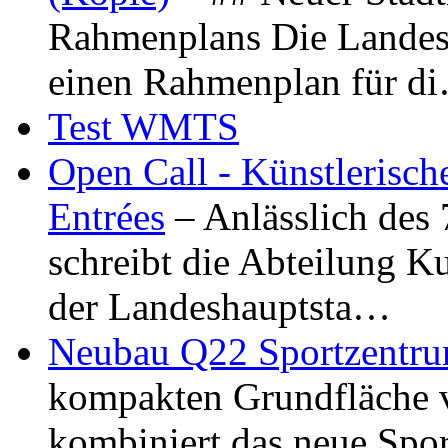
Rahmenplans Die Landesha
einen Rahmenplan für d
Test WMTS
Open Call - Künstlerisch
Entrées
– Anlässlich des
schreibt die Abteilung K
der Landeshauptsta…
Neubau Q22 Sportzentru
kompakten Grundfläche 
kombiniert das neue Spo