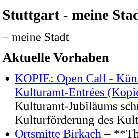
Stuttgart - meine Sta
– meine Stadt
Aktuelle Vorhaben
KOPIE: Open Call - Küns
Kulturamt-Entrées (Kopi
Kulturamt-Jubiläums schr
Kulturförderung des Kul
Ortsmitte Birkach
– **Th