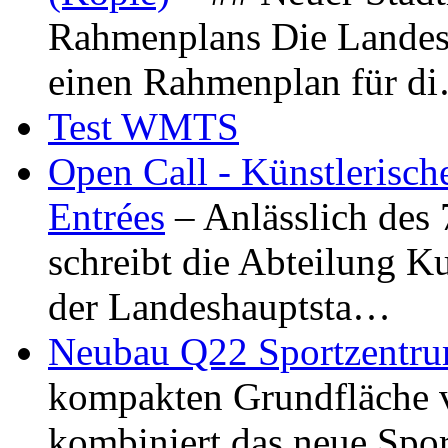
Rahmenplans Die Landesha
einen Rahmenplan für d
Test WMTS
Open Call - Künstlerisch
Entrées
– Anlässlich des
schreibt die Abteilung K
der Landeshauptsta…
Neubau Q22 Sportzentru
kompakten Grundfläche 
kombiniert das neue Spo