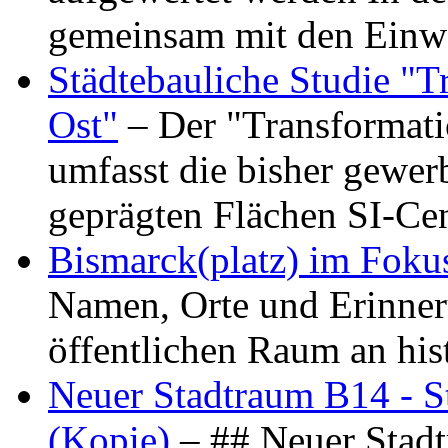
gemeinsam mit den Ein
Städtebauliche Studie "
Ost"
– Der "Transformat
umfasst die bisher gewer
geprägten Flächen SI-C
Bismarck(platz) im Foku
Namen, Orte und Erinner
öffentlichen Raum an hi
Neuer Stadtraum B14 - S
(Kopie)
– ## Neuer Stad