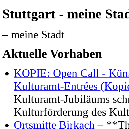
Stuttgart - meine Sta
– meine Stadt
Aktuelle Vorhaben
KOPIE: Open Call - Küns
Kulturamt-Entrées (Kopi
Kulturamt-Jubiläums schr
Kulturförderung des Kul
Ortsmitte Birkach
– **Th