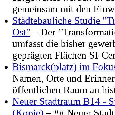
gemeinsam mit den Ein
Städtebauliche Studie "
Ost"
– Der "Transformat
umfasst die bisher gewer
geprägten Flächen SI-C
Bismarck(platz) im Foku
Namen, Orte und Erinner
öffentlichen Raum an hi
Neuer Stadtraum B14 - S
(Kopie)
– ## Neuer Stad