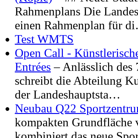
Rahmenplans Die Landesha
einen Rahmenplan für d
Test WMTS
Open Call - Künstlerisch
Entrées
– Anlässlich des
schreibt die Abteilung K
der Landeshauptsta…
Neubau Q22 Sportzentru
kompakten Grundfläche 
kombiniert das neue Spo