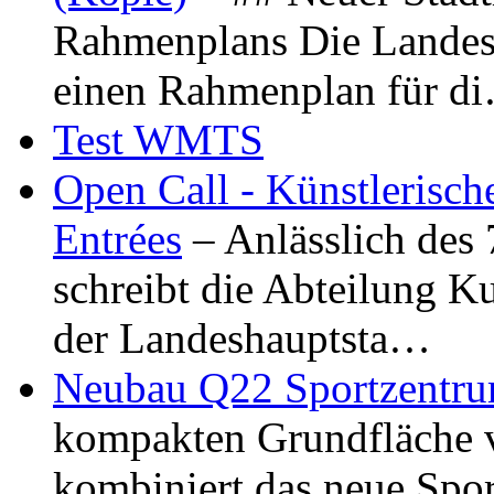
Rahmenplans Die Landesha
einen Rahmenplan für d
Test WMTS
Open Call - Künstlerisch
Entrées
– Anlässlich des
schreibt die Abteilung K
der Landeshauptsta…
Neubau Q22 Sportzentru
kompakten Grundfläche 
kombiniert das neue Spo