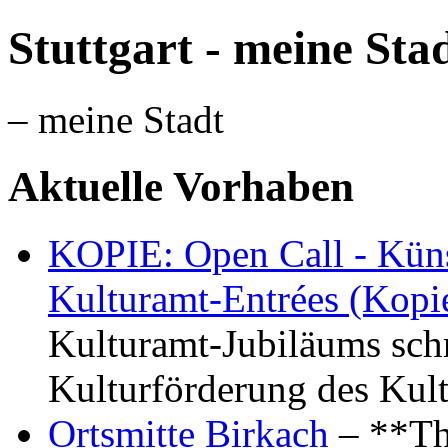
Stuttgart - meine Sta
– meine Stadt
Aktuelle Vorhaben
KOPIE: Open Call - Küns
Kulturamt-Entrées (Kopi
Kulturamt-Jubiläums schr
Kulturförderung des Kul
Ortsmitte Birkach
– **Th