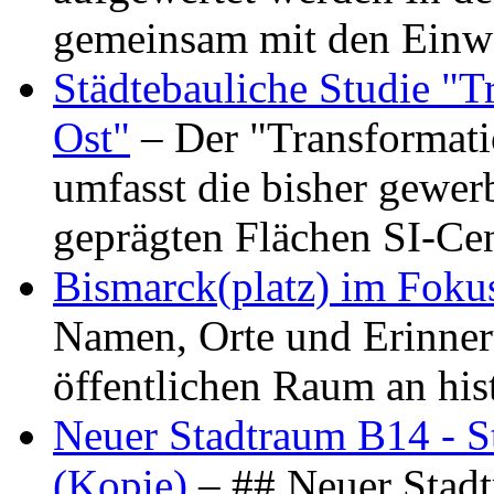
gemeinsam mit den Ein
Städtebauliche Studie "
Ost"
– Der "Transformat
umfasst die bisher gewer
geprägten Flächen SI-C
Bismarck(platz) im Foku
Namen, Orte und Erinner
öffentlichen Raum an hi
Neuer Stadtraum B14 - S
(Kopie)
– ## Neuer Stad