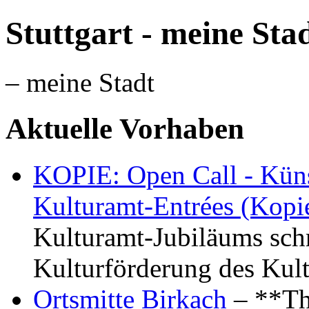
Stuttgart - meine Sta
– meine Stadt
Aktuelle Vorhaben
KOPIE: Open Call - Küns
Kulturamt-Entrées (Kopi
Kulturamt-Jubiläums schr
Kulturförderung des Kul
Ortsmitte Birkach
– **Th