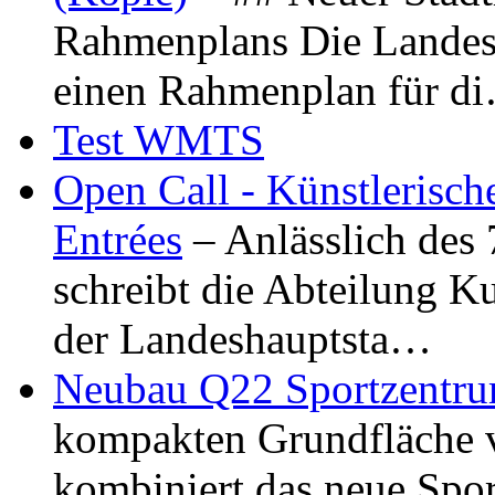
Rahmenplans Die Landesha
einen Rahmenplan für d
Test WMTS
Open Call - Künstlerisch
Entrées
– Anlässlich des
schreibt die Abteilung K
der Landeshauptsta…
Neubau Q22 Sportzentru
kompakten Grundfläche 
kombiniert das neue Spo