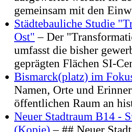
gemeinsam mit den Ein
Städtebauliche Studie "
Ost"
– Der "Transformat
umfasst die bisher gewer
geprägten Flächen SI-C
Bismarck(platz) im Foku
Namen, Orte und Erinner
öffentlichen Raum an hi
Neuer Stadtraum B14 - S
(Kopie)
– ## Neuer Stad