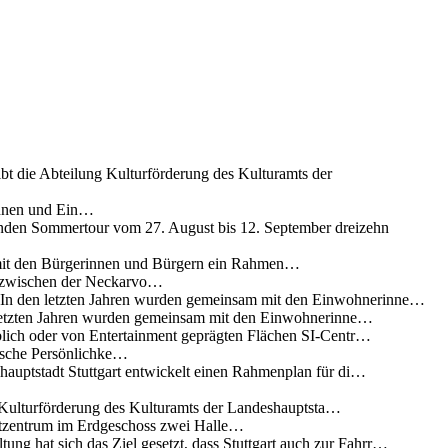
ibt die Abteilung Kulturförderung des Kulturamts der
innen und Ein…
nden Sommertour vom 27. August bis 12. September dreizehn
 mit den Bürgerinnen und Bürgern ein Rahmen…
g zwischen der Neckarvo…
n In den letzten Jahren wurden gemeinsam mit den Einwohnerinne…
 letzten Jahren wurden gemeinsam mit den Einwohnerinne…
lich oder von Entertainment geprägten Flächen SI-Centr…
rische Persönlichke…
uptstadt Stuttgart entwickelt einen Rahmenplan für di…
g Kulturförderung des Kulturamts der Landeshauptsta…
rtzentrum im Erdgeschoss zwei Halle…
ung hat sich das Ziel gesetzt, dass Stuttgart auch zur Fahrr…