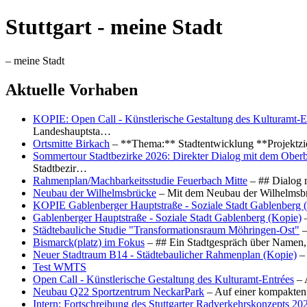
Stuttgart - meine Stadt
– meine Stadt
Aktuelle Vorhaben
KOPIE: Open Call - Künstlerische Gestaltung des Kulturamt-E
Landeshauptsta…
Ortsmitte Birkach
– **Thema:** Stadtentwicklung **Projektzi
Sommertour Stadtbezirke 2026: Direkter Dialog mit dem Oberb
Stadtbezir…
Rahmenplan/Machbarkeitsstudie Feuerbach Mitte
– ## Dialog 
Neubau der Wilhelmsbrücke
– Mit dem Neubau der Wilhelmsbrü
KOPIE Gablenberger Hauptstraße - Soziale Stadt Gablenberg 
Gablenberger Hauptstraße - Soziale Stadt Gablenberg (Kopie)
–
Städtebauliche Studie "Transformationsraum Möhringen-Ost"
–
Bismarck(platz) im Fokus
– ## Ein Stadtgespräch über Namen, 
Neuer Stadtraum B14 - Städtebaulicher Rahmenplan (Kopie)
– 
Test WMTS
Open Call - Künstlerische Gestaltung des Kulturamt-Entrées
– 
Neubau Q22 Sportzentrum NeckarPark
– Auf einer kompakten
Intern: Fortschreibung des Stuttgarter Radverkehrskonzepts 20