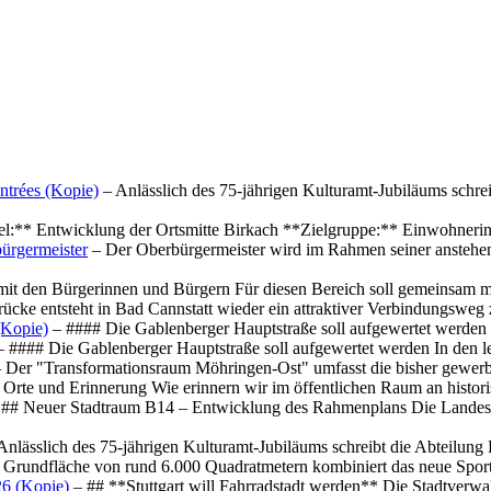
ntrées (Kopie)
– Anlässlich des 75-jährigen Kulturamt-Jubiläums schre
el:** Entwicklung der Ortsmitte Birkach **Zielgruppe:** Einwohner
ürgermeister
– Der Oberbürgermeister wird im Rahmen seiner anstehe
mit den Bürgerinnen und Bürgern Für diesen Bereich soll gemeinsam
cke entsteht in Bad Cannstatt wieder ein attraktiver Verbindungswe
(Kopie)
– #### Die Gablenberger Hauptstraße soll aufgewertet werde
 #### Die Gablenberger Hauptstraße soll aufgewertet werden In den
 Der "Transformationsraum Möhringen-Ost" umfasst die bisher gewerb
Orte und Erinnerung Wie erinnern wir im öffentlichen Raum an histo
## Neuer Stadtraum B14 – Entwicklung des Rahmenplans Die Landesha
Anlässlich des 75-jährigen Kulturamt-Jubiläums schreibt die Abteilun
 Grundfläche von rund 6.000 Quadratmetern kombiniert das neue Spo
26 (Kopie)
– ## **Stuttgart will Fahrradstadt werden** Die Stadtverwalt