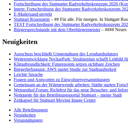
Fortschreibung des Stuttgarter Radverkehrskonzepts 2026 (Kop
Intern: Fortschreibung des Stuttgarter Radverkehrskonzepts 20
E-Mailersand-projekt
Stuttgart Rosenstein
– ## Für alle. Für morgen. In Stuttgart R
TEST Fortschreibung des Stuttgarter Radverkehrskonzepts 202
Bürgersprechstunde mit dem Oberbürgermeister
– #### Neues F
Neuigkeiten
Ausschuss beschließt Umgestaltung des Leonhards­platzes
Weiterentwicklung NeckarPark: Strukturplan schafft Leitbild für
Klimafreundlichkeit: Futurepoints setzen sichtbare Zeichen
Bürgerbefragung: AWS startet Studie zur Stadtsauberkeit
Leichte Sprache
Fragen und Antworten zu Einwohnerversammlungen
Gemeinsam an der Wärmewende arbeiten: Städte starten Fors
Weissenhof.Forum: Richtfest für das neue Besucher- und Info
Netiquette für das Beteiligungsportal Stuttgart – meine Stadt
Zeitkapsel für Stuttgart Moving Image Center
Alle Beteiligungen
Neuigkeiten
Veranstaltungen