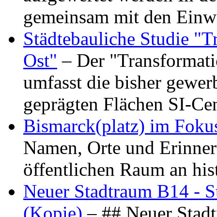
gemeinsam mit den Ein
Städtebauliche Studie "
Ost"
– Der "Transformat
umfasst die bisher gewer
geprägten Flächen SI-C
Bismarck(platz) im Foku
Namen, Orte und Erinner
öffentlichen Raum an hi
Neuer Stadtraum B14 - S
(Kopie)
– ## Neuer Stad