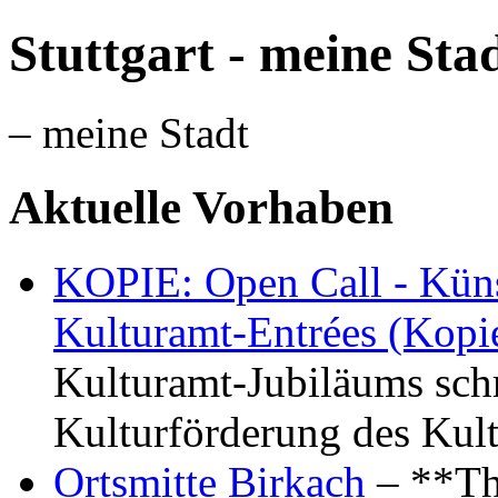
Stuttgart - meine Sta
– meine Stadt
Aktuelle Vorhaben
KOPIE: Open Call - Küns
Kulturamt-Entrées (Kopi
Kulturamt-Jubiläums schr
Kulturförderung des Kul
Ortsmitte Birkach
– **Th