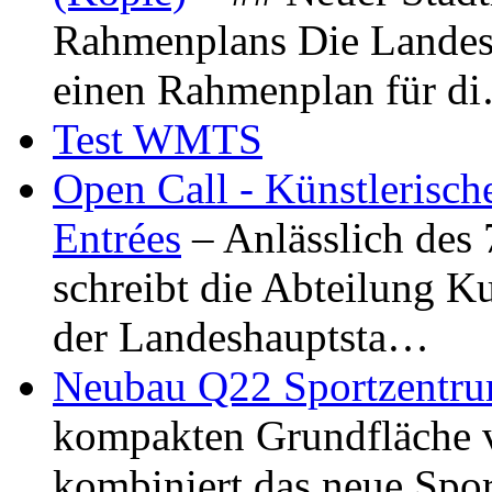
Rahmenplans Die Landesha
einen Rahmenplan für d
Test WMTS
Open Call - Künstlerisch
Entrées
– Anlässlich des
schreibt die Abteilung K
der Landeshauptsta…
Neubau Q22 Sportzentru
kompakten Grundfläche 
kombiniert das neue Spo