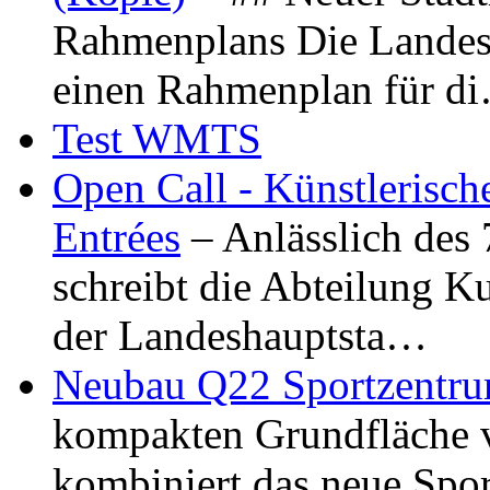
Rahmenplans Die Landesha
einen Rahmenplan für d
Test WMTS
Open Call - Künstlerisch
Entrées
– Anlässlich des
schreibt die Abteilung K
der Landeshauptsta…
Neubau Q22 Sportzentru
kompakten Grundfläche 
kombiniert das neue Spo