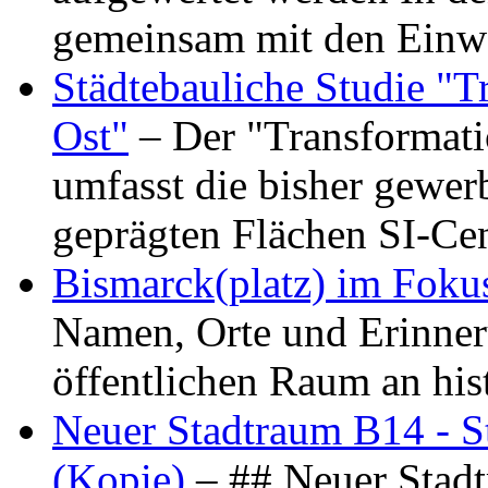
gemeinsam mit den Ein
Städtebauliche Studie "
Ost"
– Der "Transformat
umfasst die bisher gewer
geprägten Flächen SI-C
Bismarck(platz) im Foku
Namen, Orte und Erinner
öffentlichen Raum an hi
Neuer Stadtraum B14 - S
(Kopie)
– ## Neuer Stad