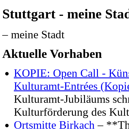
Stuttgart - meine Sta
– meine Stadt
Aktuelle Vorhaben
KOPIE: Open Call - Küns
Kulturamt-Entrées (Kopi
Kulturamt-Jubiläums schr
Kulturförderung des Kul
Ortsmitte Birkach
– **Th