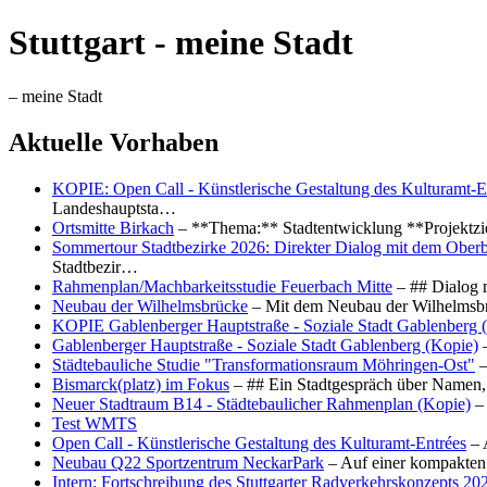
Stuttgart - meine Stadt
– meine Stadt
Aktuelle Vorhaben
KOPIE: Open Call - Künstlerische Gestaltung des Kulturamt-E
Landeshauptsta…
Ortsmitte Birkach
– **Thema:** Stadtentwicklung **Projektzi
Sommertour Stadtbezirke 2026: Direkter Dialog mit dem Oberb
Stadtbezir…
Rahmenplan/Machbarkeitsstudie Feuerbach Mitte
– ## Dialog 
Neubau der Wilhelmsbrücke
– Mit dem Neubau der Wilhelmsbrü
KOPIE Gablenberger Hauptstraße - Soziale Stadt Gablenberg 
Gablenberger Hauptstraße - Soziale Stadt Gablenberg (Kopie)
–
Städtebauliche Studie "Transformationsraum Möhringen-Ost"
–
Bismarck(platz) im Fokus
– ## Ein Stadtgespräch über Namen, 
Neuer Stadtraum B14 - Städtebaulicher Rahmenplan (Kopie)
– 
Test WMTS
Open Call - Künstlerische Gestaltung des Kulturamt-Entrées
– 
Neubau Q22 Sportzentrum NeckarPark
– Auf einer kompakten
Intern: Fortschreibung des Stuttgarter Radverkehrskonzepts 20