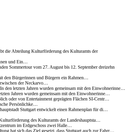
ibt die Abteilung Kulturförderung des Kulturamts der
innen und Ein…
nden Sommertour vom 27. August bis 12. September dreizehn
 mit den Bürgerinnen und Bürgern ein Rahmen…
g zwischen der Neckarvo…
n In den letzten Jahren wurden gemeinsam mit den Einwohnerinne…
 letzten Jahren wurden gemeinsam mit den Einwohnerinne…
lich oder von Entertainment geprägten Flächen SI-Centr…
rische Persönlichke…
uptstadt Stuttgart entwickelt einen Rahmenplan für di…
g Kulturförderung des Kulturamts der Landeshauptsta…
rtzentrum im Erdgeschoss zwei Halle…
ung hat sich das Ziel gesetzt, dass Stuttgart auch zur Fahrr…