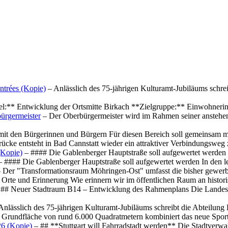
ntrées (Kopie)
– Anlässlich des 75-jährigen Kulturamt-Jubiläums schre
el:** Entwicklung der Ortsmitte Birkach **Zielgruppe:** Einwohner
ürgermeister
– Der Oberbürgermeister wird im Rahmen seiner anstehe
mit den Bürgerinnen und Bürgern Für diesen Bereich soll gemeinsam
cke entsteht in Bad Cannstatt wieder ein attraktiver Verbindungswe
(Kopie)
– #### Die Gablenberger Hauptstraße soll aufgewertet werde
 #### Die Gablenberger Hauptstraße soll aufgewertet werden In den
 Der "Transformationsraum Möhringen-Ost" umfasst die bisher gewerb
Orte und Erinnerung Wie erinnern wir im öffentlichen Raum an histo
## Neuer Stadtraum B14 – Entwicklung des Rahmenplans Die Landesha
Anlässlich des 75-jährigen Kulturamt-Jubiläums schreibt die Abteilun
 Grundfläche von rund 6.000 Quadratmetern kombiniert das neue Spo
26 (Kopie)
– ## **Stuttgart will Fahrradstadt werden** Die Stadtverwalt