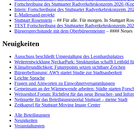
Fortschreibung des Stuttgarter Radverkehrskonzepts 2026 (Kop
Intern: Fortschreibung des Stuttgarter Radverkehrskonzepts 20
E-Mailersand-projekt
Stuttgart Rosenstein
– ## Für alle. Für morgen. In Stuttgart R
TEST Fortschreibung des Stuttgarter Radverkehrskonzepts 202
Bürgersprechstunde mit dem Oberbürgermeister
– #### Neues F
Neuigkeiten
Ausschuss beschließt Umgestaltung des Leonhards­platzes
Weiterentwicklung NeckarPark: Strukturplan schafft Leitbild für
Klimafreundlichkeit: Futurepoints setzen sichtbare Zeichen
Bürgerbefragung: AWS startet Studie zur Stadtsauberkeit
Leichte Sprache
Fragen und Antworten zu Einwohnerversammlungen
Gemeinsam an der Wärmewende arbeiten: Städte starten Fors
Weissenhof.Forum: Richtfest für das neue Besucher- und Info
Netiquette für das Beteiligungsportal Stuttgart – meine Stadt
Zeitkapsel für Stuttgart Moving Image Center
Alle Beteiligungen
Neuigkeiten
Veranstaltungen