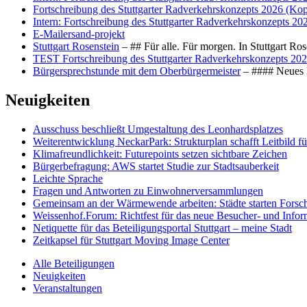
Fortschreibung des Stuttgarter Radverkehrskonzepts 2026 (Kop
Intern: Fortschreibung des Stuttgarter Radverkehrskonzepts 20
E-Mailersand-projekt
Stuttgart Rosenstein
– ## Für alle. Für morgen. In Stuttgart R
TEST Fortschreibung des Stuttgarter Radverkehrskonzepts 202
Bürgersprechstunde mit dem Oberbürgermeister
– #### Neues F
Neuigkeiten
Ausschuss beschließt Umgestaltung des Leonhards­platzes
Weiterentwicklung NeckarPark: Strukturplan schafft Leitbild für
Klimafreundlichkeit: Futurepoints setzen sichtbare Zeichen
Bürgerbefragung: AWS startet Studie zur Stadtsauberkeit
Leichte Sprache
Fragen und Antworten zu Einwohnerversammlungen
Gemeinsam an der Wärmewende arbeiten: Städte starten Fors
Weissenhof.Forum: Richtfest für das neue Besucher- und Info
Netiquette für das Beteiligungsportal Stuttgart – meine Stadt
Zeitkapsel für Stuttgart Moving Image Center
Alle Beteiligungen
Neuigkeiten
Veranstaltungen