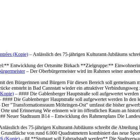
ntrées (Kopie)
– Anlässlich des 75-jährigen Kulturamt-Jubiläums schre
el:** Entwicklung der Ortsmitte Birkach **Zielgruppe:** Einwohner
ürgermeister
– Der Oberbürgermeister wird im Rahmen seiner anstehe
mit den Bürgerinnen und Bürgern Für diesen Bereich soll gemeinsam
cke entsteht in Bad Cannstatt wieder ein attraktiver Verbindungswe
(Kopie)
– #### Die Gablenberger Hauptstraße soll aufgewertet werde
 #### Die Gablenberger Hauptstraße soll aufgewertet werden In den
 Der "Transformationsraum Möhringen-Ost" umfasst die bisher gewerb
Orte und Erinnerung Wie erinnern wir im öffentlichen Raum an histo
## Neuer Stadtraum B14 – Entwicklung des Rahmenplans Die Landesha
Anlässlich des 75-jährigen Kulturamt-Jubiläums schreibt die Abteilun
 Grundfläche von rund 6.000 Quadratmetern kombiniert das neue Spo
26 (Kopie)
– ## **Stuttgart will Fahrradstadt werden** Die Stadtverwalt