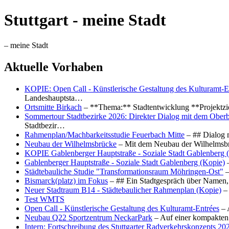
Stuttgart - meine Stadt
– meine Stadt
Aktuelle Vorhaben
KOPIE: Open Call - Künstlerische Gestaltung des Kulturamt-E
Landeshauptsta…
Ortsmitte Birkach
– **Thema:** Stadtentwicklung **Projektzi
Sommertour Stadtbezirke 2026: Direkter Dialog mit dem Oberb
Stadtbezir…
Rahmenplan/Machbarkeitsstudie Feuerbach Mitte
– ## Dialog 
Neubau der Wilhelmsbrücke
– Mit dem Neubau der Wilhelmsbrü
KOPIE Gablenberger Hauptstraße - Soziale Stadt Gablenberg 
Gablenberger Hauptstraße - Soziale Stadt Gablenberg (Kopie)
–
Städtebauliche Studie "Transformationsraum Möhringen-Ost"
–
Bismarck(platz) im Fokus
– ## Ein Stadtgespräch über Namen, 
Neuer Stadtraum B14 - Städtebaulicher Rahmenplan (Kopie)
– 
Test WMTS
Open Call - Künstlerische Gestaltung des Kulturamt-Entrées
– 
Neubau Q22 Sportzentrum NeckarPark
– Auf einer kompakten
Intern: Fortschreibung des Stuttgarter Radverkehrskonzepts 20