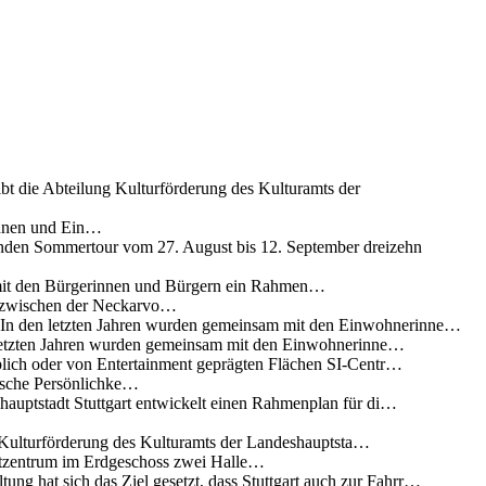
ibt die Abteilung Kulturförderung des Kulturamts der
innen und Ein…
nden Sommertour vom 27. August bis 12. September dreizehn
 mit den Bürgerinnen und Bürgern ein Rahmen…
g zwischen der Neckarvo…
n In den letzten Jahren wurden gemeinsam mit den Einwohnerinne…
 letzten Jahren wurden gemeinsam mit den Einwohnerinne…
lich oder von Entertainment geprägten Flächen SI-Centr…
rische Persönlichke…
uptstadt Stuttgart entwickelt einen Rahmenplan für di…
g Kulturförderung des Kulturamts der Landeshauptsta…
rtzentrum im Erdgeschoss zwei Halle…
ung hat sich das Ziel gesetzt, dass Stuttgart auch zur Fahrr…