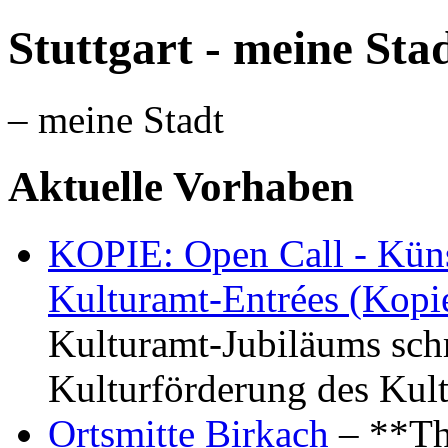
Stuttgart - meine Sta
– meine Stadt
Aktuelle Vorhaben
KOPIE: Open Call - Küns
Kulturamt-Entrées (Kopi
Kulturamt-Jubiläums schr
Kulturförderung des Kul
Ortsmitte Birkach
– **Th