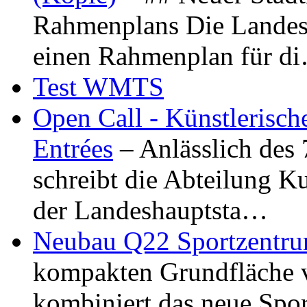
Rahmenplans Die Landesha
einen Rahmenplan für d
Test WMTS
Open Call - Künstlerisch
Entrées
– Anlässlich des
schreibt die Abteilung K
der Landeshauptsta…
Neubau Q22 Sportzentru
kompakten Grundfläche 
kombiniert das neue Spo