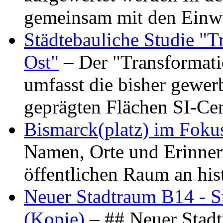
gemeinsam mit den Ein
Städtebauliche Studie "
Ost"
– Der "Transformat
umfasst die bisher gewer
geprägten Flächen SI-C
Bismarck(platz) im Foku
Namen, Orte und Erinner
öffentlichen Raum an hi
Neuer Stadtraum B14 - S
(Kopie)
– ## Neuer Stad