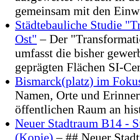
gemeinsam mit den Ein
Städtebauliche Studie "
Ost"
– Der "Transformat
umfasst die bisher gewer
geprägten Flächen SI-C
Bismarck(platz) im Foku
Namen, Orte und Erinner
öffentlichen Raum an hi
Neuer Stadtraum B14 - S
(Kopie)
– ## Neuer Stad