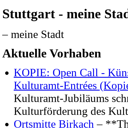
Stuttgart - meine Sta
– meine Stadt
Aktuelle Vorhaben
KOPIE: Open Call - Küns
Kulturamt-Entrées (Kopi
Kulturamt-Jubiläums schr
Kulturförderung des Kul
Ortsmitte Birkach
– **Th