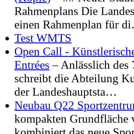
Rahmenplans Die Landesha
einen Rahmenplan für d
Test WMTS
Open Call - Künstlerisch
Entrées
– Anlässlich des
schreibt die Abteilung K
der Landeshauptsta…
Neubau Q22 Sportzentru
kompakten Grundfläche 
kombiniert das neue Spo