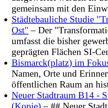
gemeinsam mit den Ein
Städtebauliche Studie "
Ost"
– Der "Transformat
umfasst die bisher gewer
geprägten Flächen SI-C
Bismarck(platz) im Foku
Namen, Orte und Erinner
öffentlichen Raum an hi
Neuer Stadtraum B14 - S
(Kopie)
– ## Neuer Stad