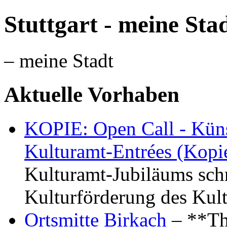
Stuttgart - meine Sta
– meine Stadt
Aktuelle Vorhaben
KOPIE: Open Call - Küns
Kulturamt-Entrées (Kopi
Kulturamt-Jubiläums schr
Kulturförderung des Kul
Ortsmitte Birkach
– **Th