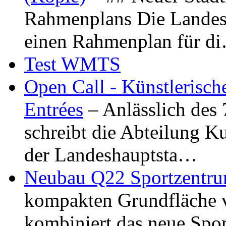
Rahmenplans Die Landesha
einen Rahmenplan für d
Test WMTS
Open Call - Künstlerisch
Entrées
– Anlässlich des
schreibt die Abteilung K
der Landeshauptsta…
Neubau Q22 Sportzentru
kompakten Grundfläche 
kombiniert das neue Spo