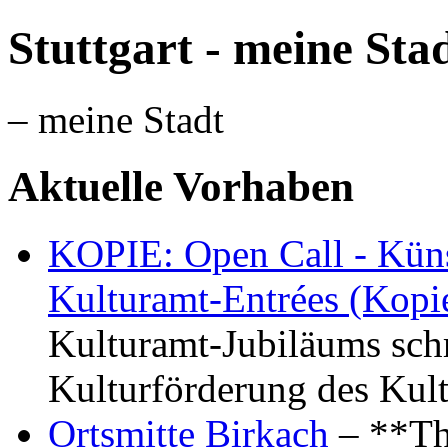
Stuttgart - meine Sta
– meine Stadt
Aktuelle Vorhaben
KOPIE: Open Call - Küns
Kulturamt-Entrées (Kopi
Kulturamt-Jubiläums schr
Kulturförderung des Kul
Ortsmitte Birkach
– **Th