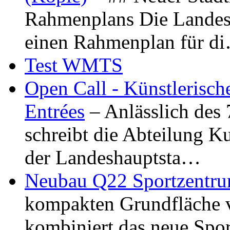
Rahmenplans Die Landesha
einen Rahmenplan für d
Test WMTS
Open Call - Künstlerisch
Entrées
– Anlässlich des
schreibt die Abteilung K
der Landeshauptsta…
Neubau Q22 Sportzentru
kompakten Grundfläche 
kombiniert das neue Spo