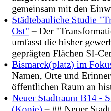
gemeinsam mit den Ein
Städtebauliche Studie "
Ost"
– Der "Transformat
umfasst die bisher gewer
geprägten Flächen SI-C
Bismarck(platz) im Foku
Namen, Orte und Erinner
öffentlichen Raum an hi
Neuer Stadtraum B14 - S
(Kopie)
– ## Neuer Stad