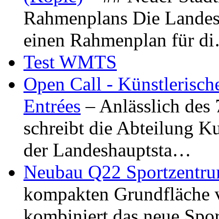
Rahmenplans Die Landesha
einen Rahmenplan für d
Test WMTS
Open Call - Künstlerisch
Entrées
– Anlässlich des
schreibt die Abteilung K
der Landeshauptsta…
Neubau Q22 Sportzentru
kompakten Grundfläche 
kombiniert das neue Spo