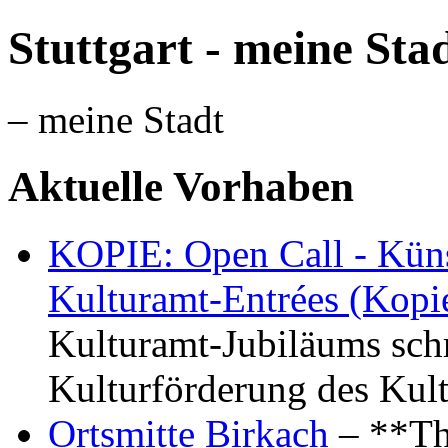
Stuttgart - meine Sta
– meine Stadt
Aktuelle Vorhaben
KOPIE: Open Call - Küns
Kulturamt-Entrées (Kopi
Kulturamt-Jubiläums schr
Kulturförderung des Kul
Ortsmitte Birkach
– **Th