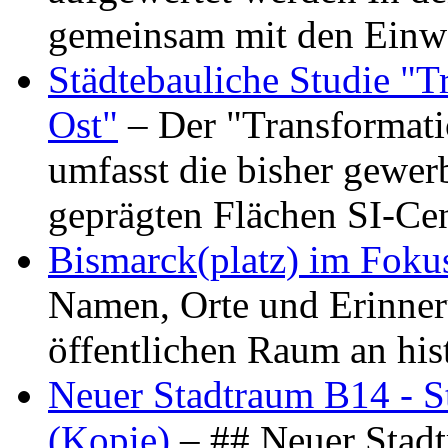
gemeinsam mit den Ein
Städtebauliche Studie "
Ost"
– Der "Transformat
umfasst die bisher gewer
geprägten Flächen SI-C
Bismarck(platz) im Foku
Namen, Orte und Erinner
öffentlichen Raum an hi
Neuer Stadtraum B14 - S
(Kopie)
– ## Neuer Stad