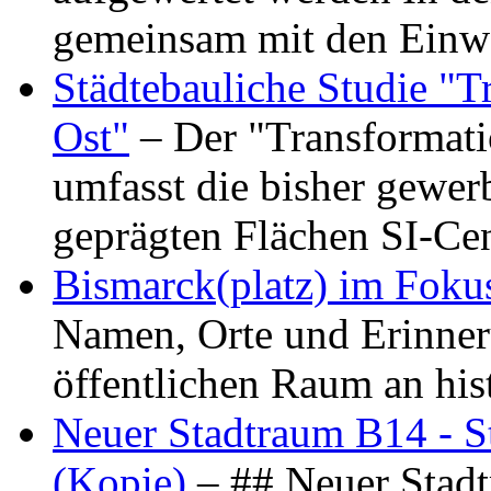
gemeinsam mit den Ein
Städtebauliche Studie "
Ost"
– Der "Transformat
umfasst die bisher gewer
geprägten Flächen SI-C
Bismarck(platz) im Foku
Namen, Orte und Erinner
öffentlichen Raum an hi
Neuer Stadtraum B14 - S
(Kopie)
– ## Neuer Stad