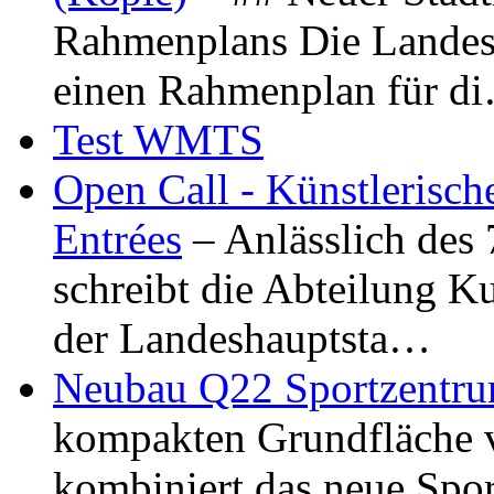
Rahmenplans Die Landesha
einen Rahmenplan für d
Test WMTS
Open Call - Künstlerisch
Entrées
– Anlässlich des
schreibt die Abteilung K
der Landeshauptsta…
Neubau Q22 Sportzentru
kompakten Grundfläche 
kombiniert das neue Spo