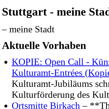
Stuttgart - meine Sta
– meine Stadt
Aktuelle Vorhaben
KOPIE: Open Call - Küns
Kulturamt-Entrées (Kopi
Kulturamt-Jubiläums schr
Kulturförderung des Kul
Ortsmitte Birkach
– **Th