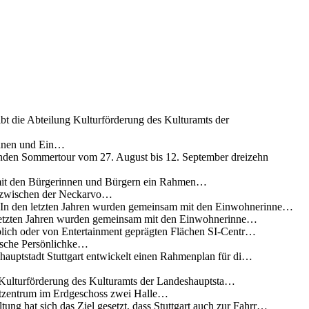
ibt die Abteilung Kulturförderung des Kulturamts der
innen und Ein…
nden Sommertour vom 27. August bis 12. September dreizehn
 mit den Bürgerinnen und Bürgern ein Rahmen…
g zwischen der Neckarvo…
n In den letzten Jahren wurden gemeinsam mit den Einwohnerinne…
 letzten Jahren wurden gemeinsam mit den Einwohnerinne…
lich oder von Entertainment geprägten Flächen SI-Centr…
rische Persönlichke…
uptstadt Stuttgart entwickelt einen Rahmenplan für di…
g Kulturförderung des Kulturamts der Landeshauptsta…
rtzentrum im Erdgeschoss zwei Halle…
ung hat sich das Ziel gesetzt, dass Stuttgart auch zur Fahrr…