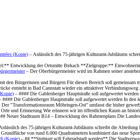
ntrées (Kopie)
– Anlässlich des 75-jährigen Kulturamt-Jubiläums schre
el:** Entwicklung der Ortsmitte Birkach **Zielgruppe:** Einwohner
ürgermeister
– Der Oberbürgermeister wird im Rahmen seiner anstehe
mit den Bürgerinnen und Bürgern Für diesen Bereich soll gemeinsam
cke entsteht in Bad Cannstatt wieder ein attraktiver Verbindungswe
(Kopie)
– #### Die Gablenberger Hauptstraße soll aufgewertet werde
 #### Die Gablenberger Hauptstraße soll aufgewertet werden In den
 Der "Transformationsraum Möhringen-Ost" umfasst die bisher gewerb
Orte und Erinnerung Wie erinnern wir im öffentlichen Raum an histo
## Neuer Stadtraum B14 – Entwicklung des Rahmenplans Die Landesha
Anlässlich des 75-jährigen Kulturamt-Jubiläums schreibt die Abteilun
 Grundfläche von rund 6.000 Quadratmetern kombiniert das neue Spo
26 (Kopie)
– ## **Stuttgart will Fahrradstadt werden** Die Stadtverwalt