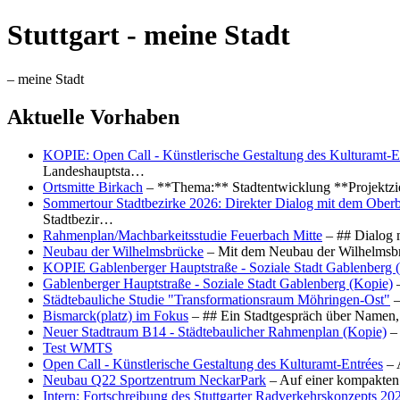
Stuttgart - meine Stadt
– meine Stadt
Aktuelle Vorhaben
KOPIE: Open Call - Künstlerische Gestaltung des Kulturamt-E
Landeshauptsta…
Ortsmitte Birkach
– **Thema:** Stadtentwicklung **Projektzi
Sommertour Stadtbezirke 2026: Direkter Dialog mit dem Oberb
Stadtbezir…
Rahmenplan/Machbarkeitsstudie Feuerbach Mitte
– ## Dialog 
Neubau der Wilhelmsbrücke
– Mit dem Neubau der Wilhelmsbrü
KOPIE Gablenberger Hauptstraße - Soziale Stadt Gablenberg 
Gablenberger Hauptstraße - Soziale Stadt Gablenberg (Kopie)
–
Städtebauliche Studie "Transformationsraum Möhringen-Ost"
–
Bismarck(platz) im Fokus
– ## Ein Stadtgespräch über Namen, 
Neuer Stadtraum B14 - Städtebaulicher Rahmenplan (Kopie)
– 
Test WMTS
Open Call - Künstlerische Gestaltung des Kulturamt-Entrées
– 
Neubau Q22 Sportzentrum NeckarPark
– Auf einer kompakten
Intern: Fortschreibung des Stuttgarter Radverkehrskonzepts 20