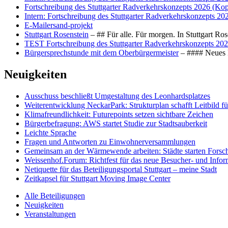
Fortschreibung des Stuttgarter Radverkehrskonzepts 2026 (Kop
Intern: Fortschreibung des Stuttgarter Radverkehrskonzepts 20
E-Mailersand-projekt
Stuttgart Rosenstein
– ## Für alle. Für morgen. In Stuttgart R
TEST Fortschreibung des Stuttgarter Radverkehrskonzepts 202
Bürgersprechstunde mit dem Oberbürgermeister
– #### Neues F
Neuigkeiten
Ausschuss beschließt Umgestaltung des Leonhards­platzes
Weiterentwicklung NeckarPark: Strukturplan schafft Leitbild für
Klimafreundlichkeit: Futurepoints setzen sichtbare Zeichen
Bürgerbefragung: AWS startet Studie zur Stadtsauberkeit
Leichte Sprache
Fragen und Antworten zu Einwohnerversammlungen
Gemeinsam an der Wärmewende arbeiten: Städte starten Fors
Weissenhof.Forum: Richtfest für das neue Besucher- und Info
Netiquette für das Beteiligungsportal Stuttgart – meine Stadt
Zeitkapsel für Stuttgart Moving Image Center
Alle Beteiligungen
Neuigkeiten
Veranstaltungen