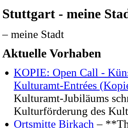
Stuttgart - meine Sta
– meine Stadt
Aktuelle Vorhaben
KOPIE: Open Call - Küns
Kulturamt-Entrées (Kopi
Kulturamt-Jubiläums schr
Kulturförderung des Kul
Ortsmitte Birkach
– **Th