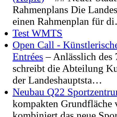
Rahmenplans Die Landesha
einen Rahmenplan für d
Test WMTS
Open Call - Künstlerisch
Entrées
– Anlässlich des
schreibt die Abteilung K
der Landeshauptsta…
Neubau Q22 Sportzentru
kompakten Grundfläche 
kombiniert das neue Spo