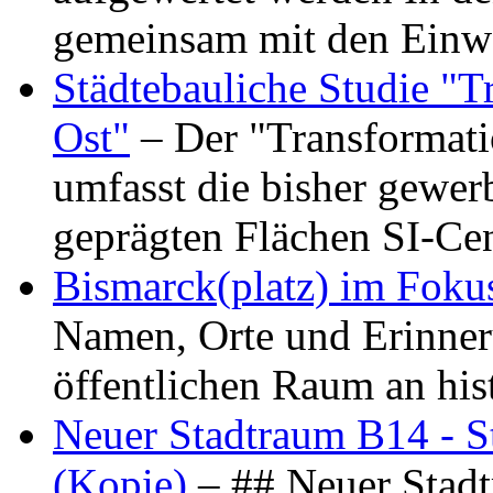
gemeinsam mit den Ein
Städtebauliche Studie "
Ost"
– Der "Transformat
umfasst die bisher gewer
geprägten Flächen SI-C
Bismarck(platz) im Foku
Namen, Orte und Erinner
öffentlichen Raum an hi
Neuer Stadtraum B14 - S
(Kopie)
– ## Neuer Stad