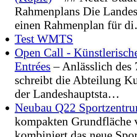
Rahmenplans Die Landesha
einen Rahmenplan für d
Test WMTS
Open Call - Künstlerisch
Entrées
– Anlässlich des
schreibt die Abteilung K
der Landeshauptsta…
Neubau Q22 Sportzentru
kompakten Grundfläche 
kombiniert das neue Spo