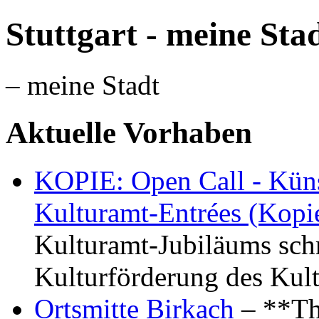
Stuttgart - meine Sta
– meine Stadt
Aktuelle Vorhaben
KOPIE: Open Call - Küns
Kulturamt-Entrées (Kopi
Kulturamt-Jubiläums schr
Kulturförderung des Kul
Ortsmitte Birkach
– **Th