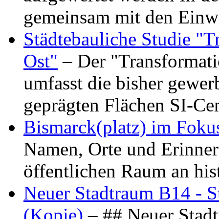
gemeinsam mit den Ein
Städtebauliche Studie "
Ost"
– Der "Transformat
umfasst die bisher gewer
geprägten Flächen SI-C
Bismarck(platz) im Foku
Namen, Orte und Erinner
öffentlichen Raum an hi
Neuer Stadtraum B14 - S
(Kopie)
– ## Neuer Stad