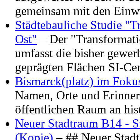
gemeinsam mit den Ein
Städtebauliche Studie "
Ost"
– Der "Transformat
umfasst die bisher gewer
geprägten Flächen SI-C
Bismarck(platz) im Foku
Namen, Orte und Erinner
öffentlichen Raum an hi
Neuer Stadtraum B14 - S
(Kopie)
– ## Neuer Stad