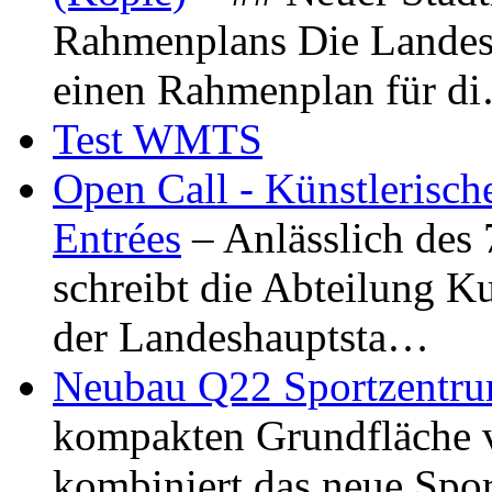
Rahmenplans Die Landesha
einen Rahmenplan für d
Test WMTS
Open Call - Künstlerisch
Entrées
– Anlässlich des
schreibt die Abteilung K
der Landeshauptsta…
Neubau Q22 Sportzentru
kompakten Grundfläche 
kombiniert das neue Spo