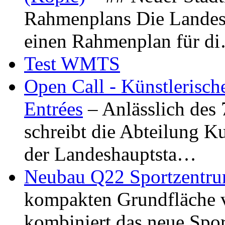
Rahmenplans Die Landesha
einen Rahmenplan für d
Test WMTS
Open Call - Künstlerisch
Entrées
– Anlässlich des
schreibt die Abteilung K
der Landeshauptsta…
Neubau Q22 Sportzentru
kompakten Grundfläche 
kombiniert das neue Spo