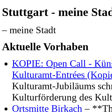
Stuttgart - meine Sta
– meine Stadt
Aktuelle Vorhaben
KOPIE: Open Call - Küns
Kulturamt-Entrées (Kopi
Kulturamt-Jubiläums schr
Kulturförderung des Kul
Ortsmitte Birkach
– **Th