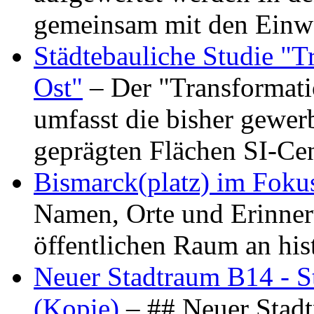
gemeinsam mit den Ein
Städtebauliche Studie "
Ost"
– Der "Transformat
umfasst die bisher gewer
geprägten Flächen SI-C
Bismarck(platz) im Foku
Namen, Orte und Erinner
öffentlichen Raum an hi
Neuer Stadtraum B14 - S
(Kopie)
– ## Neuer Stad