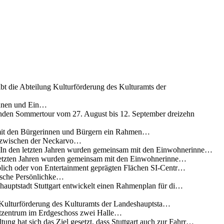
ibt die Abteilung Kulturförderung des Kulturamts der
innen und Ein…
nden Sommertour vom 27. August bis 12. September dreizehn
 mit den Bürgerinnen und Bürgern ein Rahmen…
g zwischen der Neckarvo…
n In den letzten Jahren wurden gemeinsam mit den Einwohnerinne…
 letzten Jahren wurden gemeinsam mit den Einwohnerinne…
lich oder von Entertainment geprägten Flächen SI-Centr…
rische Persönlichke…
uptstadt Stuttgart entwickelt einen Rahmenplan für di…
g Kulturförderung des Kulturamts der Landeshauptsta…
rtzentrum im Erdgeschoss zwei Halle…
ung hat sich das Ziel gesetzt, dass Stuttgart auch zur Fahrr…