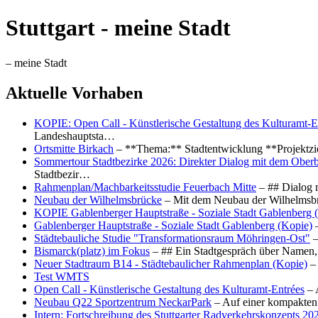
Stuttgart - meine Stadt
– meine Stadt
Aktuelle Vorhaben
KOPIE: Open Call - Künstlerische Gestaltung des Kulturamt-E
Landeshauptsta…
Ortsmitte Birkach
– **Thema:** Stadtentwicklung **Projektzi
Sommertour Stadtbezirke 2026: Direkter Dialog mit dem Oberb
Stadtbezir…
Rahmenplan/Machbarkeitsstudie Feuerbach Mitte
– ## Dialog 
Neubau der Wilhelmsbrücke
– Mit dem Neubau der Wilhelmsbrü
KOPIE Gablenberger Hauptstraße - Soziale Stadt Gablenberg 
Gablenberger Hauptstraße - Soziale Stadt Gablenberg (Kopie)
–
Städtebauliche Studie "Transformationsraum Möhringen-Ost"
–
Bismarck(platz) im Fokus
– ## Ein Stadtgespräch über Namen, 
Neuer Stadtraum B14 - Städtebaulicher Rahmenplan (Kopie)
– 
Test WMTS
Open Call - Künstlerische Gestaltung des Kulturamt-Entrées
– 
Neubau Q22 Sportzentrum NeckarPark
– Auf einer kompakten
Intern: Fortschreibung des Stuttgarter Radverkehrskonzepts 20