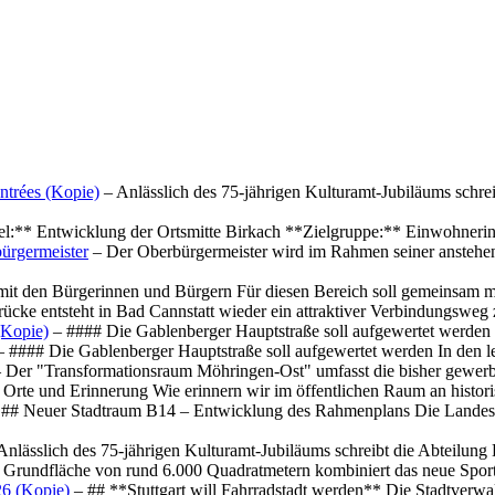
ntrées (Kopie)
– Anlässlich des 75-jährigen Kulturamt-Jubiläums schre
el:** Entwicklung der Ortsmitte Birkach **Zielgruppe:** Einwohner
ürgermeister
– Der Oberbürgermeister wird im Rahmen seiner anstehe
mit den Bürgerinnen und Bürgern Für diesen Bereich soll gemeinsam
cke entsteht in Bad Cannstatt wieder ein attraktiver Verbindungswe
(Kopie)
– #### Die Gablenberger Hauptstraße soll aufgewertet werde
 #### Die Gablenberger Hauptstraße soll aufgewertet werden In den
 Der "Transformationsraum Möhringen-Ost" umfasst die bisher gewerb
Orte und Erinnerung Wie erinnern wir im öffentlichen Raum an histo
## Neuer Stadtraum B14 – Entwicklung des Rahmenplans Die Landesha
Anlässlich des 75-jährigen Kulturamt-Jubiläums schreibt die Abteilun
 Grundfläche von rund 6.000 Quadratmetern kombiniert das neue Spo
26 (Kopie)
– ## **Stuttgart will Fahrradstadt werden** Die Stadtverwalt