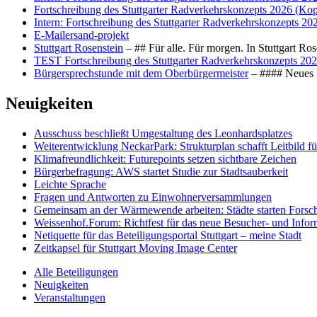
Fortschreibung des Stuttgarter Radverkehrskonzepts 2026 (Kop
Intern: Fortschreibung des Stuttgarter Radverkehrskonzepts 20
E-Mailersand-projekt
Stuttgart Rosenstein
– ## Für alle. Für morgen. In Stuttgart R
TEST Fortschreibung des Stuttgarter Radverkehrskonzepts 202
Bürgersprechstunde mit dem Oberbürgermeister
– #### Neues F
Neuigkeiten
Ausschuss beschließt Umgestaltung des Leonhards­platzes
Weiterentwicklung NeckarPark: Strukturplan schafft Leitbild für
Klimafreundlichkeit: Futurepoints setzen sichtbare Zeichen
Bürgerbefragung: AWS startet Studie zur Stadtsauberkeit
Leichte Sprache
Fragen und Antworten zu Einwohnerversammlungen
Gemeinsam an der Wärmewende arbeiten: Städte starten Fors
Weissenhof.Forum: Richtfest für das neue Besucher- und Info
Netiquette für das Beteiligungsportal Stuttgart – meine Stadt
Zeitkapsel für Stuttgart Moving Image Center
Alle Beteiligungen
Neuigkeiten
Veranstaltungen