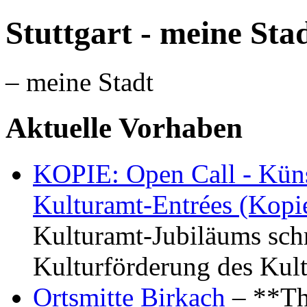
Stuttgart - meine Sta
– meine Stadt
Aktuelle Vorhaben
KOPIE: Open Call - Küns
Kulturamt-Entrées (Kopi
Kulturamt-Jubiläums schr
Kulturförderung des Kul
Ortsmitte Birkach
– **Th