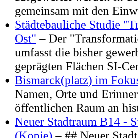
gemeinsam mit den Ein
Städtebauliche Studie "
Ost"
– Der "Transformat
umfasst die bisher gewer
geprägten Flächen SI-C
Bismarck(platz) im Foku
Namen, Orte und Erinner
öffentlichen Raum an hi
Neuer Stadtraum B14 - S
(Kopie)
– ## Neuer Stad