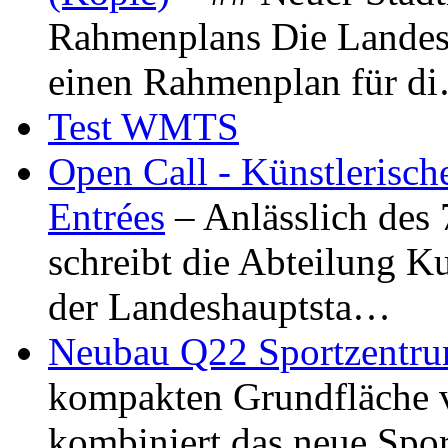
Rahmenplans Die Landesha
einen Rahmenplan für d
Test WMTS
Open Call - Künstlerisch
Entrées
– Anlässlich des
schreibt die Abteilung K
der Landeshauptsta…
Neubau Q22 Sportzentru
kompakten Grundfläche 
kombiniert das neue Spo